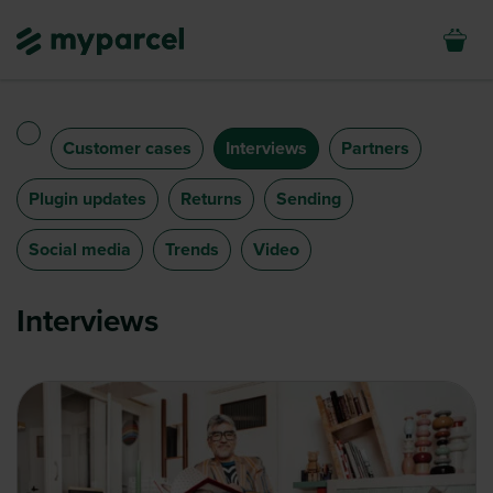
Customer cases
Interviews
Partners
Plugin updates
Returns
Sending
Social media
Trends
Video
Interviews