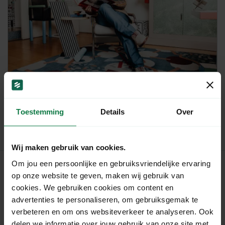
Interviews
Interview with Gary Hartmann from
GrooveyDesign
Toestemming
Details
Over
Wij maken gebruik van cookies.
Om jou een persoonlijke en gebruiksvriendelijke ervaring
op onze website te geven, maken wij gebruik van
cookies. We gebruiken cookies om content en
MyParcel
advertenties te personaliseren, om gebruiksgemak te
Home
verbeteren en om ons websiteverkeer te analyseren. Ook
Shipping rates
delen we informatie over jouw gebruik van onze site met