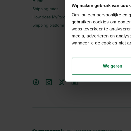
Home
Integrations
Wij maken gebruik van cook
Shipping rates
Articles
Om jou een persoonlijke en g
How does MyParcel work?
Request quotation
gebruiken cookies om conten
Shipping platform
Frequently Asked Ques
websiteverkeer te analyseren
media, adverteren en analys
wanneer je de cookies niet a
Weigeren