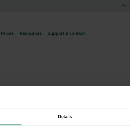
Pac
Prices
Resources
Support & contact
Details
More