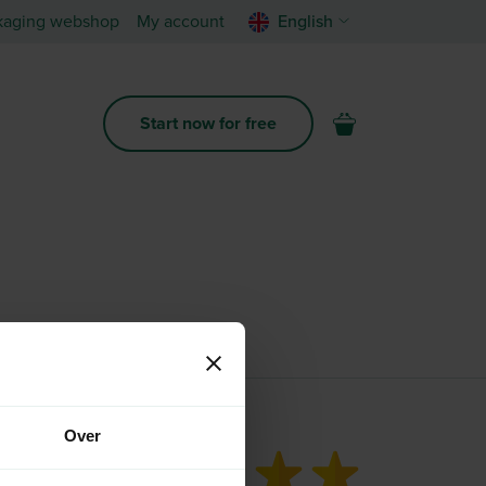
kaging webshop
My account
English
Start now for free
Over