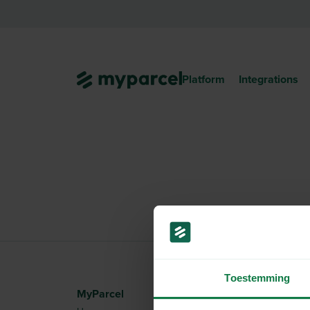
Platform
Integrations
Toestemming
MyParcel
Information