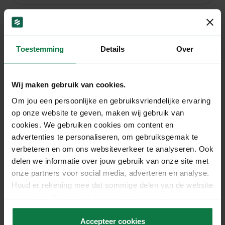
Toestemming
Details
Over
MyParcel
Home
Wij maken gebruik van cookies.
Shipping rates
Om jou een persoonlijke en gebruiksvriendelijke ervaring
How does MyParcel work?
op onze website te geven, maken wij gebruik van
Shipping platform
cookies. We gebruiken cookies om content en
Information
advertenties te personaliseren, om gebruiksgemak te
Integrations
verbeteren en om ons websiteverkeer te analyseren. Ook
Articles
delen we informatie over jouw gebruik van onze site met
Request quotation
onze partners voor social media, adverteren en analyse.
Houd er rekening mee dat sommige delen van de website
Frequently Asked Questions
niet correct kunnen werken wanneer je de cookies niet
More
accepteert.
Login
Accepteer cookies