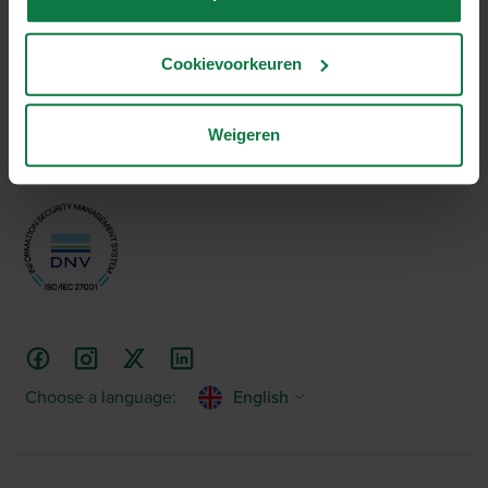
About us
Our team
Cookievoorkeuren
More than 1000 five-star reviews
Weigeren
Choose a language:
English