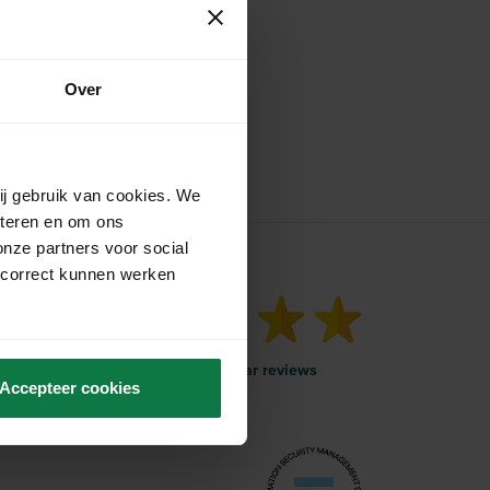
Over
ij gebruik van cookies. We
eteren en om ons
onze partners voor social
 correct kunnen werken
More than 1000 five-star reviews
Accepteer cookies