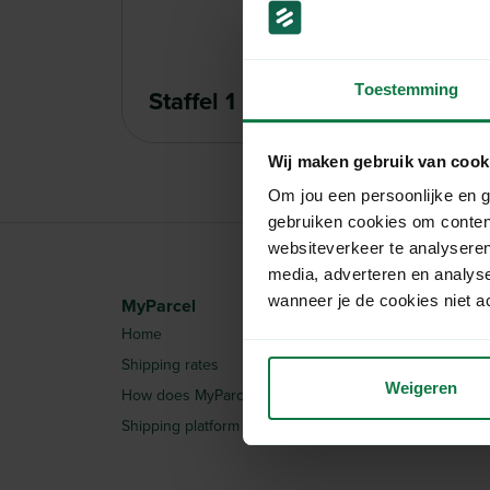
Toestemming
Staffel 1
Wij maken gebruik van cook
Om jou een persoonlijke en g
gebruiken cookies om conten
websiteverkeer te analyseren
media, adverteren en analys
wanneer je de cookies niet a
MyParcel
Information
Home
Integrations
Shipping rates
Articles
Weigeren
How does MyParcel work?
Request quotation
Shipping platform
Frequently Asked Ques