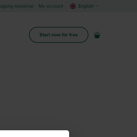
kaging webshop
My account
English
Start now for free