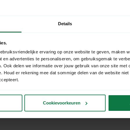
Details
Staffel 2
ies.
ebruiksvriendelijke ervaring op onze website te geven, maken w
t en advertenties te personaliseren, om gebruiksgemak te verb
. Ook delen we informatie over jouw gebruik van onze site met 
e. Houd er rekening mee dat sommige delen van de website niet
ccepteert.
More
Login
About us
Cookievoorkeuren
Our team
tions