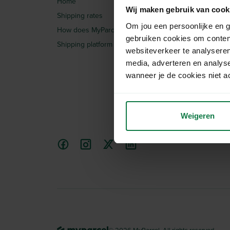
Home
Integrations
Wij maken gebruik van cook
Shipping rates
Articles
Om jou een persoonlijke en g
How does MyParcel work?
Request quotation
gebruiken cookies om conten
Shipping platform
Frequently Asked Ques
websiteverkeer te analyseren
media, adverteren en analys
wanneer je de cookies niet a
Weigeren