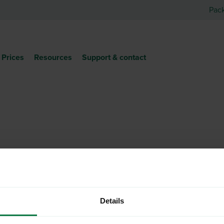
Pac
Prices
Resources
Support & contact
Details
More