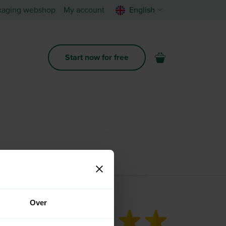
kaging webshop
My account
English
Start now for free
Over