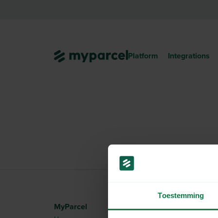
Platform
Integrations
Toestemming
MyParcel
Information