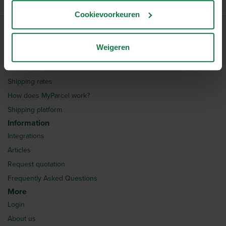
Cookievoorkeuren
Weigeren
MyParcel
Home
Shipping rates
How does MyParcel work?
Shipping platform
Information
Integrations
Articles
Request quotation
Frequently Asked Questions
More
Login
About us