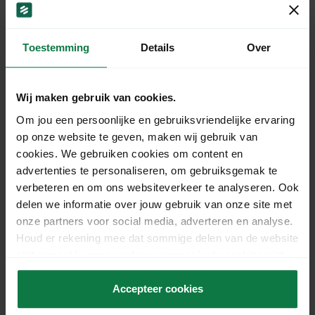
and is therefore easy to store. The adhesive and
tear strip offers you and your customer all the
Toestemming
Details
Over
convenience during packing and unpacking!
Specificaties
Wij maken gebruik van cookies.
Om jou een persoonlijke en gebruiksvriendelijke ervaring
Lengte:
45.5 cm
op onze website te geven, maken wij gebruik van
Breedte:
32 cm
cookies. We gebruiken cookies om content en
Hoogte:
7 cm
advertenties te personaliseren, om gebruiksgemak te
verbeteren en om ons websiteverkeer te analyseren. Ook
Thickness:
3 mm
delen we informatie over jouw gebruik van onze site met
Quality:
B-wave (± 3,0
onze partners voor social media, adverteren en analyse.
Sales unit:
mm)
Houd er rekening mee dat sommige delen van de website
Number of items per
Per bundle
niet correct kunnen werken wanneer je de cookies niet
bundle:
20
accepteert.
Artikelnummer:
1006580
Accepteer cookies