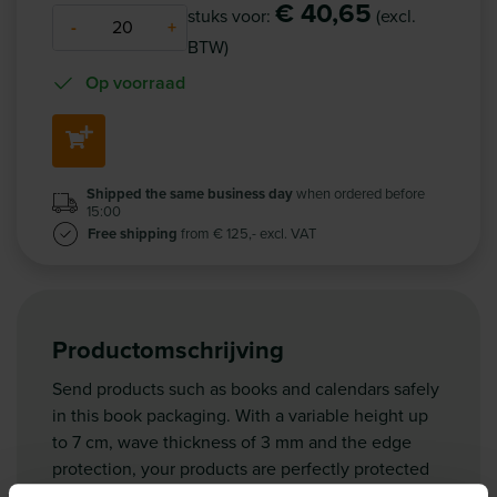
€ 40,65
stuks voor:
(excl.
-
+
BTW)
Op voorraad
Shipped the same business day
when ordered before
15:00
Free shipping
from € 125,- excl. VAT
Productomschrijving
Send products such as books and calendars safely
in this book packaging. With a variable height up
to 7 cm, wave thickness of 3 mm and the edge
protection, your products are perfectly protected
during shipping. The bundle is delivered unfolded