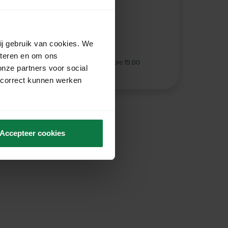
t
ij gebruik van cookies. We
eteren en om ons
he same business day
when ordered before 15:00
onze partners voor social
ing
from € 125,- excl. VAT
 correct kunnen werken
Accepteer cookies