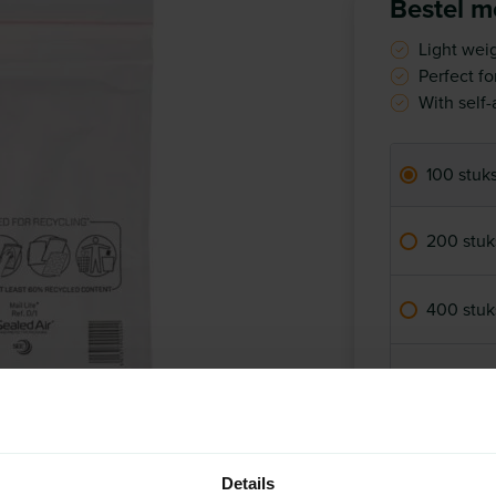
Bestel me
Light wei
Perfect fo
With self-
100 stuk
200 stuk
400 stuk
800 stuk
-
Op voorr
Details