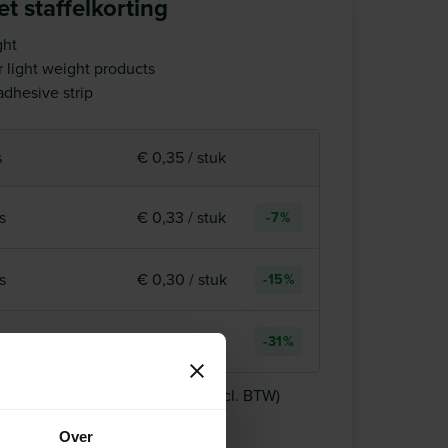
t staffelkorting
ght
r light weight products
adhesive strip
s
€ 0,35 / stuk
s
€ 0,33 / stuk
-7%
s
€ 0,30 / stuk
-15%
s
€ 0,24 / stuk
-31%
1 pallet
€ 35,25
+
stuks voor:
(excl. BTW)
aad
Over