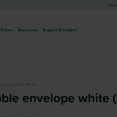
Pac
Prices
Resources
Support & contact
ope white (30 x 44 cm)
bble envelope white 