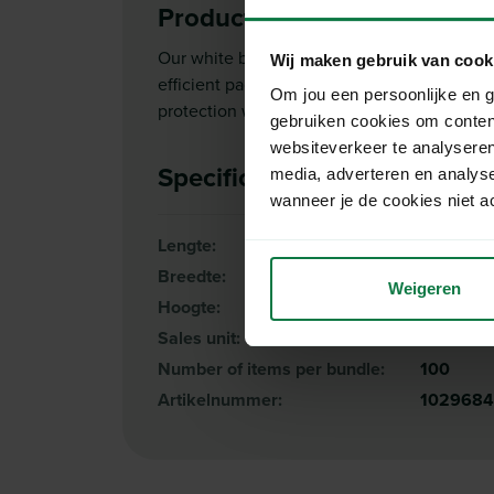
Productomschrijving
Our white bubble mailer size J, measuring
Wij maken gebruik van cook
efficient packaging solution for shipping va
Om jou een persoonlijke en g
protection with ease of use and is ideal fo
gebruiken cookies om conten
websiteverkeer te analyseren
Specificaties
media, adverteren en analys
wanneer je de cookies niet a
Lengte:
30 cm
Breedte:
44 cm
Weigeren
Hoogte:
3 cm
Sales unit:
Per bund
Number of items per bundle:
100
Artikelnummer:
1029684