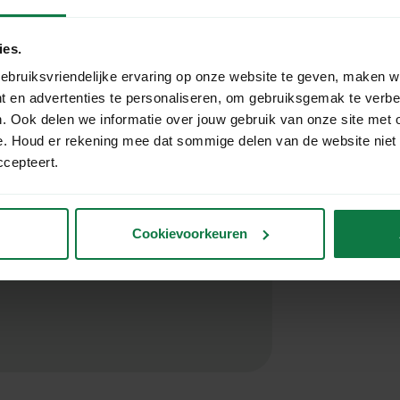
 300x440mm, offers a secure and
ies.
Add to car
rious items. This mailer combines
ebruiksvriendelijke ervaring op onze website te geven, maken w
r shipping documents, books, and more.
t en advertenties te personaliseren, om gebruiksgemak te verb
Shipped t
. Ook delen we informatie over jouw gebruik van onze site met 
Free shipp
e. Houd er rekening mee dat sommige delen van de website niet
ccepteert.
Cookievoorkeuren
le