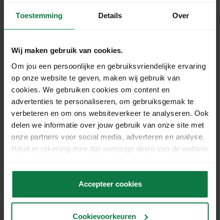
15:00
Free shipping
from € 125,- excl. VAT
Toestemming
Details
Over
Wij maken gebruik van cookies.
Productomschrijving
Om jou een persoonlijke en gebruiksvriendelijke ervaring
op onze website te geven, maken wij gebruik van
Our Vertical Shipping Box designed for 9 bottles
cookies. We gebruiken cookies om content en
offers a secure and efficient solution for
advertenties te personaliseren, om gebruiksgemak te
transporting your precious cargo. Crafted to stand
verbeteren en om ons websiteverkeer te analyseren. Ook
upright, this box ensures the safe delivery of your
delen we informatie over jouw gebruik van onze site met
bottles, whether you’re shipping wine, spirits, or
onze partners voor social media, adverteren en analyse.
other bottled beverages.
Houd er rekening mee dat sommige delen van de website
niet correct kunnen werken wanneer je de cookies niet
Want to send fewer or more bottles? No problem!
accepteert.
We offer different packaging options for 1, 2, 3, 6 or
Accepteer cookies
12 bottles.
Specificaties
Cookievoorkeuren