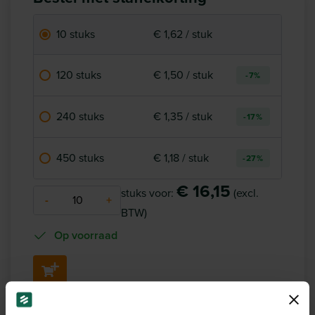
10 stuks
€ 1,62 / stuk
120 stuks
€ 1,50 / stuk
-7%
240 stuks
€ 1,35 / stuk
-17%
450 stuks
€ 1,18 / stuk
-27%
€ 16,15
stuks voor:
(excl.
-
+
BTW)
Op voorraad
Shipped the same business day
when ordered before