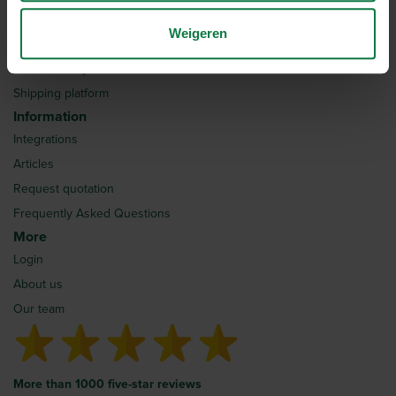
Home
Weigeren
Shipping rates
How does MyParcel work?
Shipping platform
Information
Integrations
Articles
Request quotation
Frequently Asked Questions
More
Login
About us
Our team
More than 1000 five-star reviews