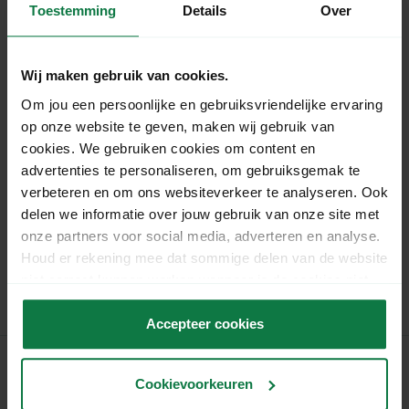
Toestemming
Details
Over
durability.
Specificaties
Wij maken gebruik van cookies.
Om jou een persoonlijke en gebruiksvriendelijke ervaring
Lengte:
50 cm
op onze website te geven, maken wij gebruik van
Breedte:
21.5 cm
cookies. We gebruiken cookies om content en
Hoogte:
35 cm
advertenties te personaliseren, om gebruiksgemak te
verbeteren en om ons websiteverkeer te analyseren. Ook
Material:
Double wave cardboard
delen we informatie over jouw gebruik van onze site met
Sales unit:
Per bundle of 20 pieces
onze partners voor social media, adverteren en analyse.
Colour:
Brown
Houd er rekening mee dat sommige delen van de website
Artikelnummer:
1028711
niet correct kunnen werken wanneer je de cookies niet
accepteert.
Accepteer cookies
Cookievoorkeuren
MyParcel