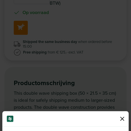
BTW)
Op voorraad
Shipped the same business day
when ordered before
15:00
Free shipping
from € 125,- excl. VAT
Productomschrijving
This double wave shipping box (50 × 21.5 × 35 cm)
is ideal for safely shipping medium to larger-sized
products. The double wave construction provides
extra strength and reliable protection during
transport. Suitable for e-commerce, warehouse
use and shipments that require additional