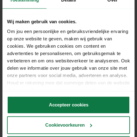
Shipped the same business day
when ordered before
15:00
Free shipping
from € 125,- excl. VAT
Wij maken gebruik van cookies.
Om jou een persoonlijke en gebruiksvriendelijke ervaring
op onze website te geven, maken wij gebruik van
cookies. We gebruiken cookies om content en
Productomschrijving
advertenties te personaliseren, om gebruiksgemak te
verbeteren en om ons websiteverkeer te analyseren. Ook
Stick a packing slip or customs form to the outside
delen we informatie over jouw gebruik van onze site met
of your shipment using this
onze partners voor social media, adverteren en analyse.
packing list envelope. Thanks to the strong, heavy
Houd er rekening mee dat sommige delen van de website
duty, high clarity
niet correct kunnen werken wanneer je de cookies niet
foil, barcodes can be scanned through the
accepteert.
envelope. Take a look at our tape,
Accepteer cookies
labels and protective materials that you can use to
send your products quickly
and securely!
Cookievoorkeuren