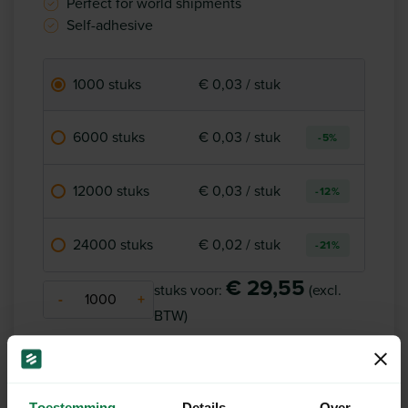
Perfect for world shipments
Self-adhesive
1000 stuks
€ 0,03 / stuk
6000 stuks
€ 0,03 / stuk
-5%
12000 stuks
€ 0,03 / stuk
-12%
24000 stuks
€ 0,02 / stuk
-21%
€ 29,55
stuks voor:
(excl.
-
+
BTW)
Op voorraad
Toestemming
Details
Over