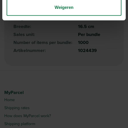
Specificaties
Weigeren
Lengte:
22.5 cm
Breedte:
16.5 cm
Sales unit:
Per bundle
Number of items per bundle:
1000
Artikelnummer:
1024439
MyParcel
Home
Shipping rates
How does MyParcel work?
Shipping platform