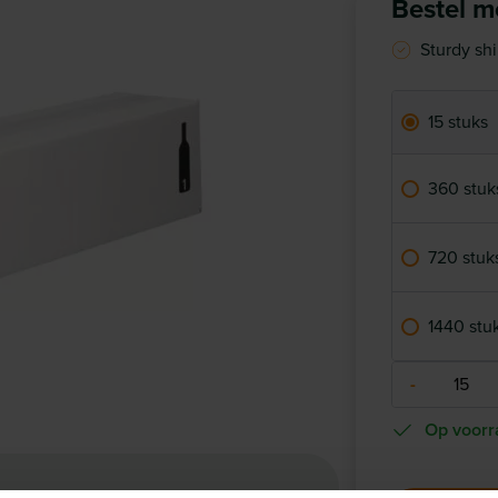
Bestel me
Sturdy sh
15 stuks
360 stuk
720 stuk
1440 stu
-
Op voorr