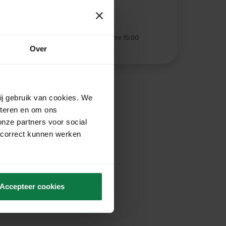
t
he same business day
when ordered before 15:00
Over
ing
from € 125,- excl. VAT
ij gebruik van cookies. We
eteren en om ons
onze partners voor social
 correct kunnen werken
Accepteer cookies