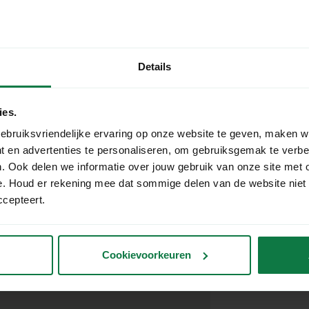
Add to car
ottle, measuring 400x120x120mm. This
ackaging for your bottles but also adds
Shipped t
Details
Free shipp
ardboard, this box offers durable
ies.
e sturdy material prevents shocks and
ebruiksvriendelijke ervaring op onze website te geven, maken w
e and undamaged.
t en advertenties te personaliseren, om gebruiksgemak te verb
. Ook delen we informatie over jouw gebruik van onze site met 
 shipping box
here
.
e. Houd er rekening mee dat sommige delen van de website niet
ccepteert.
Cookievoorkeuren