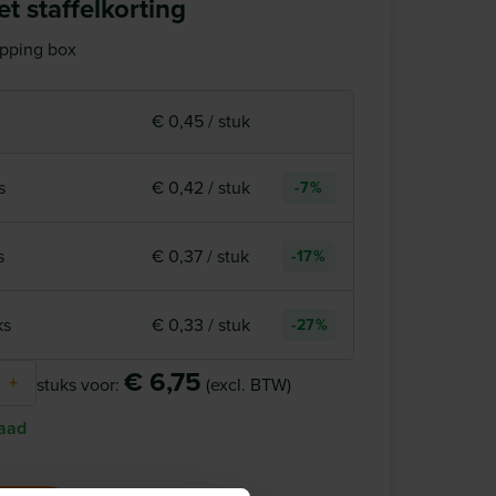
t staffelkorting
ipping box
€ 0,45 / stuk
s
€ 0,42 / stuk
-7%
s
€ 0,37 / stuk
-17%
ks
€ 0,33 / stuk
-27%
€ 6,75
+
stuks voor:
(excl. BTW)
aad