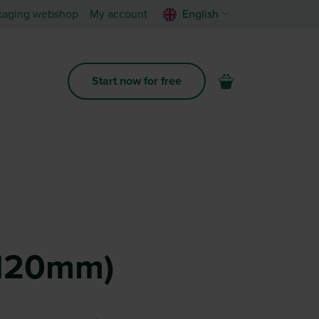
kaging webshop
My account
English
Start now for free
x120mm)