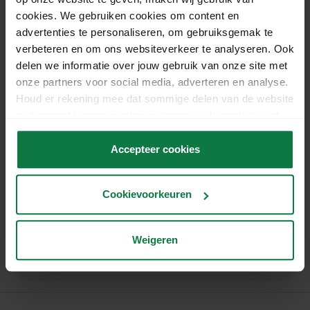
With this bundle, you get everything you need:
cookies. We gebruiken cookies om content en
the Zebra ZD220 label printer, the Dynalogic
advertenties te personaliseren, om gebruiksgemak te
QD2590 barcode scanner, and 6 rolls of shipping
verbeteren en om ons websiteverkeer te analyseren. Ook
labels. Ideal for busy warehouses or fast-growing
delen we informatie over jouw gebruik van onze site met
online stores.
onze partners voor social media, adverteren en analyse.
Houd er rekening mee dat sommige delen van de website
300 labels per roll
niet correct kunnen werken wanneer je de cookies niet
accepteert.
Specificaties
Accepteer cookies
Contents:
Zebra printer + Dynalogic
Cookievoorkeuren
Artikelnummer:
scanner QD2590 + 6 rolls of
labels
Weigeren
S2-014