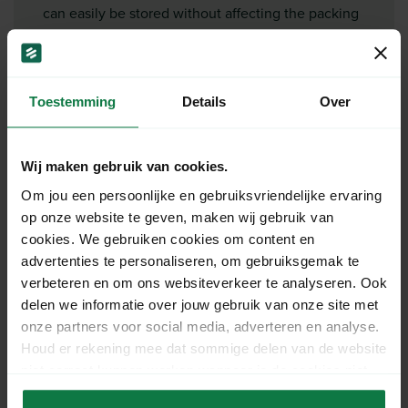
can easily be stored without affecting the packing
speed. For lighter products,
you can use single wave shipping boxes. Take a
look at our tape, labels and
protective materials that you can use to send your
Toestemming
Details
Over
products quickly and
securely!
Wij maken gebruik van cookies.
Specificaties
Om jou een persoonlijke en gebruiksvriendelijke ervaring
op onze website te geven, maken wij gebruik van
cookies. We gebruiken cookies om content en
Lengte:
50 cm
advertenties te personaliseren, om gebruiksgemak te
Breedte:
40 cm
verbeteren en om ons websiteverkeer te analyseren. Ook
Hoogte:
35 cm
delen we informatie over jouw gebruik van onze site met
Thickness:
7 mm
onze partners voor social media, adverteren en analyse.
Houd er rekening mee dat sommige delen van de website
Quality:
BC-wave (± 7,0
niet correct kunnen werken wanneer je de cookies niet
Sales unit:
mm)
accepteert.
Number of items per
Per bundle