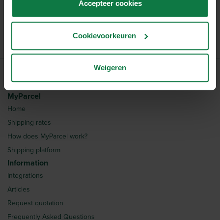
Accepteer cookies
bundle:
16
Artikelnummer:
1029938
Cookievoorkeuren
Weigeren
MyParcel
Home
Shipping rates
How does MyParcel work?
Shipping platform
Information
Integrations
Articles
Request quotation
Frequently Asked Questions