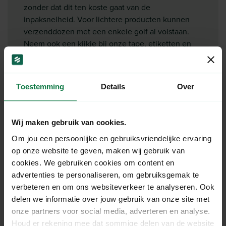
zonder dat dit ten koste gaat van de
inpaksnelheid. Voor lichtere producten kunnen
verzenddozen met een enkele golf al volstaan.
Neem ook een kijkje bij onze tape, etiketten en
beschermingsmaterialen om jouw producten snel
en veilig te versturen!
Toestemming
Details
Over
Verstuur je lichtere en robuustere producten?
Neem dan een kijkje bij onze
enkelgolf
verzenddozen
! Kijk
hier
voor alle formaten
Wij maken gebruik van cookies.
dubbelgolf verzenddozen.
Om jou een persoonlijke en gebruiksvriendelijke ervaring
op onze website te geven, maken wij gebruik van
Specificaties
cookies. We gebruiken cookies om content en
advertenties te personaliseren, om gebruiksgemak te
Lengte:
50 cm
verbeteren en om ons websiteverkeer te analyseren. Ook
delen we informatie over jouw gebruik van onze site met
Breedte:
40 cm
onze partners voor social media, adverteren en analyse.
Hoogte:
35 cm
Houd er rekening mee dat sommige delen van de website