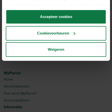
Verpakkingsdikte:
7 mm
niet correct kunnen werken wanneer je de cookies niet
Materiaal:
Dubbelgolfkarton
accepteert.
Kwaliteit:
BC-golf (± 7,0 mm)
Accepteer cookies
Verkoopeenheid:
Per bundel van 16 stuks
Kleur:
Bruin
Cookievoorkeuren
Artikelnummer:
1029938
Weigeren
MyParcel
Home
Verzendtarieven
Hoe werkt MyParcel?
Verzendplatform
Informatie