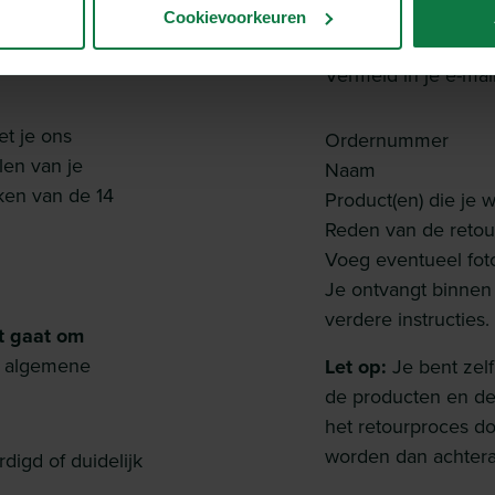
a de dag waarop jij
Stuur een e-mail n
Cookievoorkeuren
 de vervoerder is,
“Retouraanvraag 
Vermeld in je e-mail
et je ons
Ordernummer
len van je
Naam
jken van de 14
Product(en) die je w
Reden van de retou
Voeg eventueel foto
Je ontvangt binne
verdere instructies.
et gaat om
 algemene
Let op:
Je bent zelf
de producten en de
het retourproces d
worden dan achtera
digd of duidelijk