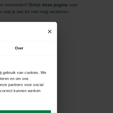
en verzenden? Bekijk
deze pagina
voor
r wat je wel én niet mag versturen.
Over
ij gebruik van cookies. We
eteren en om ons
onze partners voor social
raag
 correct kunnen werken
om een retour aan te vragen: