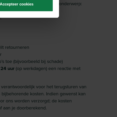
aar
info@myparcel.nl
met als onderwerp:
Accepteer cookies
ordernummer: XXXXXX”
:
ilt retourneren
r
’s toe (bijvoorbeeld bij schade)
n
24 uur
(op werkdagen) een reactie met
 verantwoordelijk voor het terugsturen van
 bijbehorende kosten. Indien gewenst kan
oor ons worden verzorgd; de kosten
f aan je doorberekend.