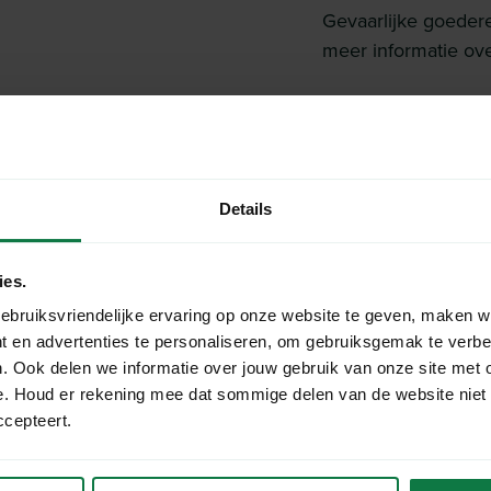
Gevaarlijke goeder
meer informatie ove
Details
ies.
l webshop
ebruiksvriendelijke ervaring op onze website te geven, maken w
t en advertenties te personaliseren, om gebruiksgemak te verb
. Ook delen we informatie over jouw gebruik van onze site met 
3. Retouraanv
e. Houd er rekening mee dat sommige delen van de website niet
ntvangst van je
ccepteert.
Volg deze stappen 
zonder opgave van