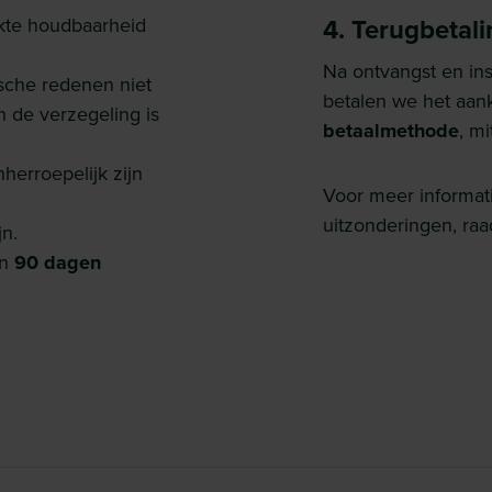
kte houdbaarheid
4. Terugbetali
Na ontvangst en in
sche redenen niet
betalen we het aan
de verzegeling is
betaalmethode
, m
herroepelijk zijn
Voor meer informati
uitzonderingen, ra
n.
an
90 dagen