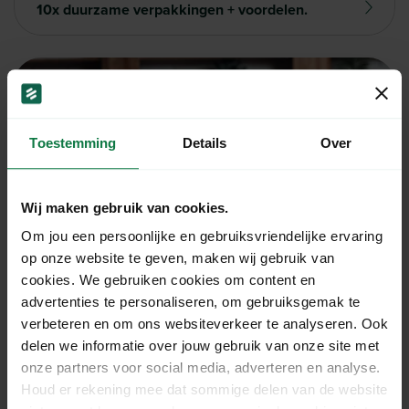
10x duurzame verpakkingen + voordelen.
Toestemming
Details
Over
Wij maken gebruik van cookies.
Om jou een persoonlijke en gebruiksvriendelijke ervaring
op onze website te geven, maken wij gebruik van
Parfum versturen in binnen- en buitenland.
cookies. We gebruiken cookies om content en
advertenties te personaliseren, om gebruiksgemak te
verbeteren en om ons websiteverkeer te analyseren. Ook
delen we informatie over jouw gebruik van onze site met
onze partners voor social media, adverteren en analyse.
Houd er rekening mee dat sommige delen van de website