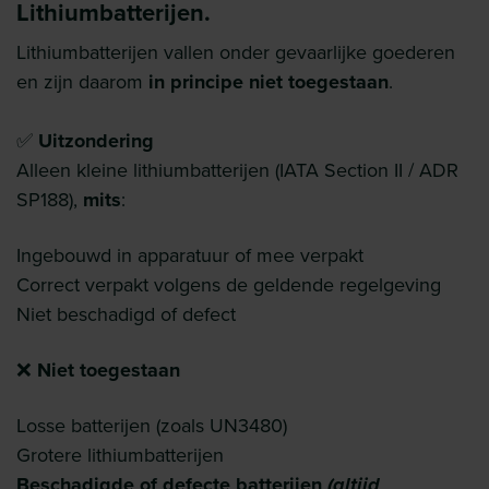
Lithiumbatterijen.
Lithiumbatterijen vallen onder gevaarlijke goederen
en zijn daarom
in principe niet toegestaan
.
✅
Uitzondering
Alleen kleine lithiumbatterijen (IATA Section II / ADR
SP188),
mits
:
Ingebouwd in apparatuur of mee verpakt
Correct verpakt volgens de geldende regelgeving
Niet beschadigd of defect
❌
Niet toegestaan
Losse batterijen (zoals UN3480)
Grotere lithiumbatterijen
Beschadigde of defecte batterijen
(altijd