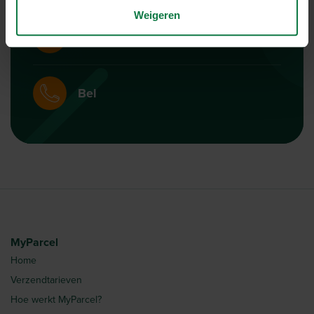
Weigeren
WhatsApp
Bel
MyParcel
Home
Verzendtarieven
Hoe werkt MyParcel?