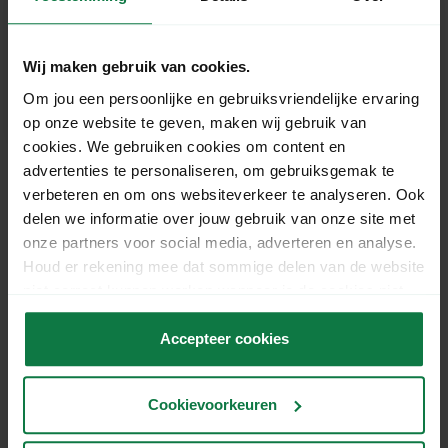
Ik kan mijn pakketten niet versturen via
Wij maken gebruik van cookies.
een PostNL pakket- en briefautomaat
Om jou een persoonlijke en gebruiksvriendelijke ervaring
hoe kan dat?
op onze website te geven, maken wij gebruik van
cookies. We gebruiken cookies om content en
advertenties te personaliseren, om gebruiksgemak te
verbeteren en om ons websiteverkeer te analyseren. Ook
delen we informatie over jouw gebruik van onze site met
Ons support team staat
onze partners voor social media, adverteren en analyse.
voor je klaar!
Houd er rekening mee dat sommige delen van de website
niet correct kunnen werken wanneer je de cookies niet
accepteert.
Chat
Accepteer cookies
Cookievoorkeuren
Mail