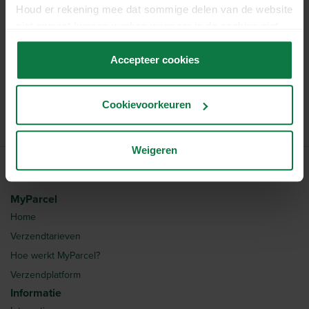
Houd er rekening mee dat sommige delen van de website
niet correct kunnen werken wanneer je de cookies niet
accepteert.
Bel
Accepteer cookies
Cookievoorkeuren
Weigeren
MyParcel
Home
Verzendtarieven
Hoe werkt MyParcel?
Verzendplatform
Informatie