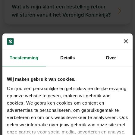
Wat als mijn klant een bestelling retour
wil sturen vanuit het Verenigd Koninkrijk?
Ons support team staat
Toestemming
Details
Over
voor je klaar!
Wij maken gebruik van cookies.
Chat
Om jou een persoonlijke en gebruiksvriendelijke ervaring
op onze website te geven, maken wij gebruik van
cookies. We gebruiken cookies om content en
Mail
advertenties te personaliseren, om gebruiksgemak te
verbeteren en om ons websiteverkeer te analyseren. Ook
delen we informatie over jouw gebruik van onze site met
onze partners voor social media, adverteren en analyse.
WhatsApp