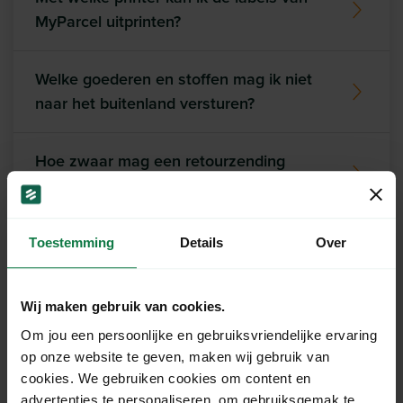
MyParcel uitprinten?
Welke goederen en stoffen mag ik niet
naar het buitenland versturen?
Hoe zwaar mag een retourzending
wegen?
Toestemming
Details
Over
Ons support team staat
Wij maken gebruik van cookies.
voor je klaar!
Om jou een persoonlijke en gebruiksvriendelijke ervaring
op onze website te geven, maken wij gebruik van
cookies. We gebruiken cookies om content en
Chat
advertenties te personaliseren, om gebruiksgemak te