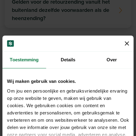
Gelden voor de retourzending vanuit het
buitenland dezelfde voorwaarden als de
heenzending?
Ons support team staat
Toestemming
Details
Over
voor je klaar!
Wij maken gebruik van cookies.
Chat
Om jou een persoonlijke en gebruiksvriendelijke ervaring
op onze website te geven, maken wij gebruik van
cookies. We gebruiken cookies om content en
Mail
advertenties te personaliseren, om gebruiksgemak te
verbeteren en om ons websiteverkeer te analyseren. Ook
delen we informatie over jouw gebruik van onze site met
onze partners voor social media, adverteren en analyse.