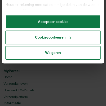
WhatsApp
Houd er rekening mee dat sommige delen van de website
niet correct kunnen werken wanneer je de cookies niet
accepteert.
Bel
Accepteer cookies
Cookievoorkeuren
Weigeren
MyParcel
Home
Verzendtarieven
Hoe werkt MyParcel?
Verzendplatform
Informatie