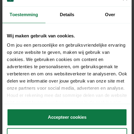
Mijn verpakking valt binnen de 50 dm3.
Toestemming
Details
Over
Waarom krijg ik toch een toeslag?
Hoe bereken ik de inhoud van een
Wij maken gebruik van cookies.
pakket met ongelijke zijden?
Om jou een persoonlijke en gebruiksvriendelijke ervaring
op onze website te geven, maken wij gebruik van
cookies. We gebruiken cookies om content en
Wat betekent 1 dm3?
advertenties te personaliseren, om gebruiksgemak te
verbeteren en om ons websiteverkeer te analyseren. Ook
delen we informatie over jouw gebruik van onze site met
onze partners voor social media, adverteren en analyse.
Houd er rekening mee dat sommige delen van de website
Ons support team staat
niet correct kunnen werken wanneer je de cookies niet
voor je klaar!
accepteert.
Accepteer cookies
Chat