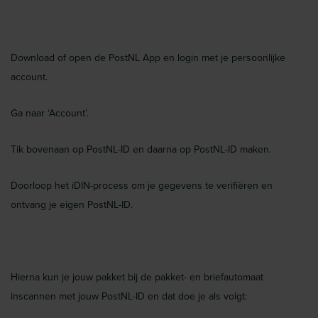
Download of open de PostNL App en login met je persoonlijke
account.
Ga naar ‘Account’.
Tik bovenaan op PostNL-ID en daarna op PostNL-ID maken.
Doorloop het iDIN-process om je gegevens te verifiëren en
ontvang je eigen PostNL-ID.
Hierna kun je jouw pakket bij de pakket- en briefautomaat
inscannen met jouw PostNL-ID en dat doe je als volgt: