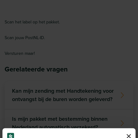
Scan het label op het pakket.
Scan jouw PostNL-ID.
Versturen maar!
Gerelateerde vragen
Kan mijn zending met Handtekening voor
ontvangst bij de buren worden geleverd?
Is mijn pakket met bestemming binnen
Nederland automatisch verzekerd?