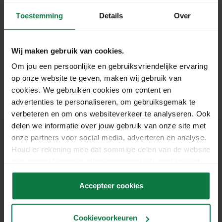
Wanneer je met DPD een
retourzending
verstuurt,
zijn de afmetingen:
Toestemming
Details
Over
Pakketzending wanneer je inlevert bij een DPD
Wij maken gebruik van cookies.
Parcel shop: lengte of diagonaal gemeten tot 100 cm
Om jou een persoonlijke en gebruiksvriendelijke ervaring
en tot 20 kg.
op onze website te geven, maken wij gebruik van
cookies. We gebruiken cookies om content en
Gerelateerde vragen
advertenties te personaliseren, om gebruiksgemak te
verbeteren en om ons websiteverkeer te analyseren. Ook
delen we informatie over jouw gebruik van onze site met
Hoe zwaar mag een retourzending
onze partners voor social media, adverteren en analyse.
wegen?
Houd er rekening mee dat sommige delen van de website
niet correct kunnen werken wanneer je de cookies niet
Gelden voor een retourzending dezelfde
accepteert.
Accepteer cookies
voorwaarden als een heenzending?
Cookievoorkeuren
Kan ik gebruik maken van MyParcel