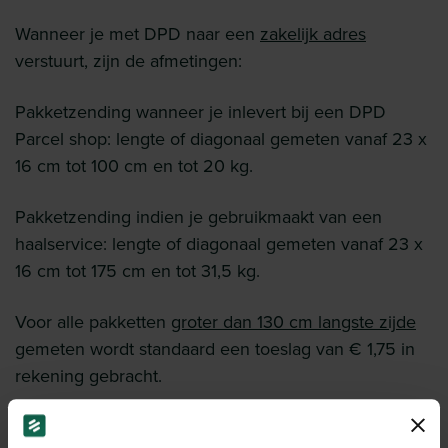
Wanneer je met DPD naar een
zakelijk adres
verstuurt, zijn de afmetingen:
Pakketzending wanneer je inlevert bij een DPD
Parcel shop: lengte of diagonaal gemeten vanaf 23 x
16 cm tot 100 cm en tot 20 kg.
Pakketzending indien je gebruikmaakt van een
haalservice: lengte of diagonaal gemeten vanaf 23 x
16 cm tot 175 cm en tot 31,5 kg.
Voor alle pakketten
groter dan 130 cm langste zijde
gemeten wordt standaard een toeslag van € 1,75 in
rekening gebracht.