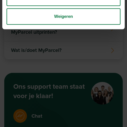
zonder ondersteunde websoftware?
Weigeren
Met welke printer kan ik de labels van
MyParcel uitprinten?
Wat is/doet MyParcel?
Ons support team staat
voor je klaar!
Chat