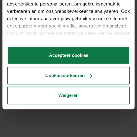
advertenties te personaliseren, om gebruiksgemak te
Chat
verbeteren en om ons websiteverkeer te analyseren. Ook
delen we informatie over jouw gebruik van onze site met
onze partners voor social media, adverteren en analyse.
Mail
Houd er rekening mee dat sommige delen van de website
niet correct kunnen werken wanneer je de cookies niet
accepteert.
Accepteer cookies
WhatsApp
Cookievoorkeuren
Bel
Weigeren