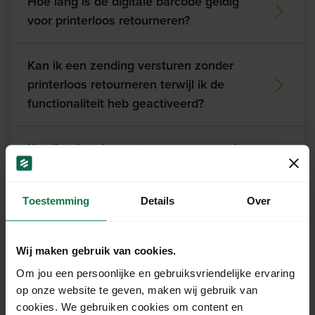
Hoe lang is de digitale barcode geldig
voor printerloos retourneren?
Kan ik een zending versturen zonder
printerloos retourneren terwijl ik de
functionaliteit heb geactiveerd?
Kan ik printerloos retourneren voor al
mijn zendingen gebruiken?
Toestemming
Details
Over
Wij maken gebruik van cookies.
Ons support team staat
Om jou een persoonlijke en gebruiksvriendelijke ervaring
voor je klaar!
op onze website te geven, maken wij gebruik van
cookies. We gebruiken cookies om content en