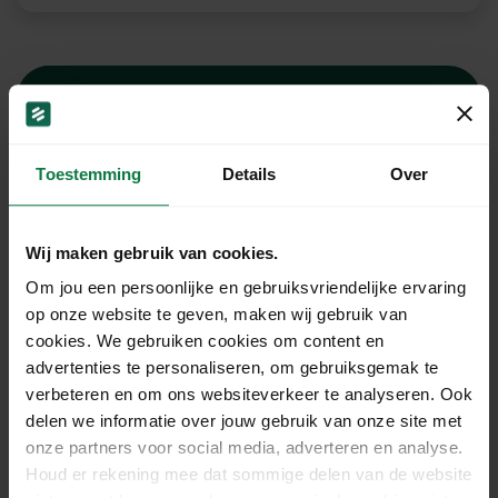
Ons support team staat
voor je klaar!
Toestemming
Details
Over
Chat
Wij maken gebruik van cookies.
Om jou een persoonlijke en gebruiksvriendelijke ervaring
op onze website te geven, maken wij gebruik van
Mail
cookies. We gebruiken cookies om content en
advertenties te personaliseren, om gebruiksgemak te
verbeteren en om ons websiteverkeer te analyseren. Ook
WhatsApp
delen we informatie over jouw gebruik van onze site met
onze partners voor social media, adverteren en analyse.
Houd er rekening mee dat sommige delen van de website