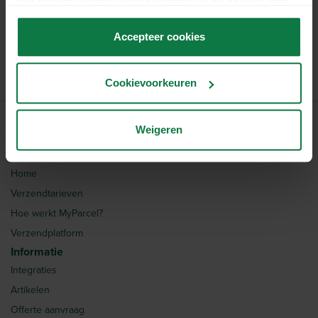
niet correct kunnen werken wanneer je de cookies niet
Bel
accepteert.
Accepteer cookies
Cookievoorkeuren
Weigeren
MyParcel
Home
Verzendtarieven
Hoe werkt MyParcel?
Verzendplatform
Informatie
Integraties
Artikelen
Offerte aanvraag