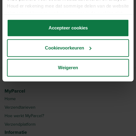
WhatsApp
Houd er rekening mee dat sommige delen van de website
niet correct kunnen werken wanneer je de cookies niet
accepteert.
Bel
Accepteer cookies
Cookievoorkeuren
Weigeren
MyParcel
Home
Verzendtarieven
Hoe werkt MyParcel?
Verzendplatform
Informatie