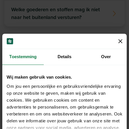
Welke goederen en stoffen mag ik niet
naar het buitenland versturen?
Ons support team staat
Toestemming
Details
Over
voor je klaar!
Wij maken gebruik van cookies.
Chat
Om jou een persoonlijke en gebruiksvriendelijke ervaring
op onze website te geven, maken wij gebruik van
cookies. We gebruiken cookies om content en
Mail
advertenties te personaliseren, om gebruiksgemak te
verbeteren en om ons websiteverkeer te analyseren. Ook
delen we informatie over jouw gebruik van onze site met
onze partners voor social media, adverteren en analyse.