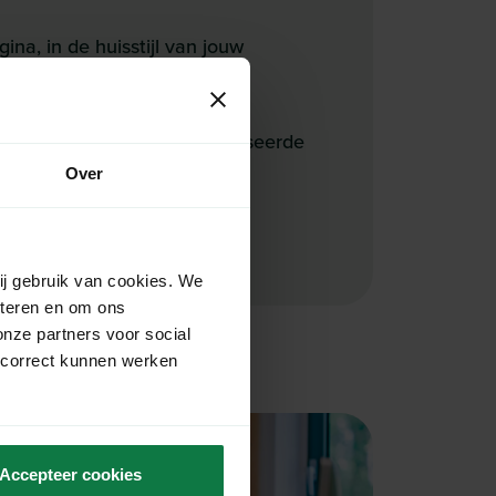
ina, in de huisstijl van jouw
rproces met een gepersonaliseerde
Over
jk verstuurt.
ij gebruik van cookies. We
eteren en om ons
onze partners voor social
 correct kunnen werken
Accepteer cookies