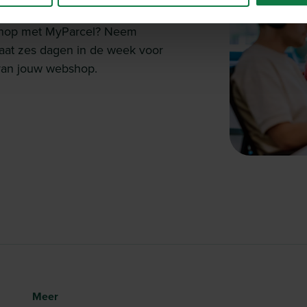
e klaar.
bshop met MyParcel? Neem
taat zes dagen in de week voor
n van jouw webshop.
Meer