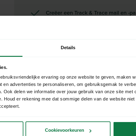
Creëer een Track & Trace mail en -pag
webshop.
Houd controle over jouw eigen retou
retourservice.
Details
Betaal alleen voor wat je daadwerkeli
ies.
ebruiksvriendelijke ervaring op onze website te geven, maken w
t en advertenties te personaliseren, om gebruiksgemak te verb
. Ook delen we informatie over jouw gebruik van onze site met 
e. Houd er rekening mee dat sommige delen van de website niet
ccepteert.
Cookievoorkeuren