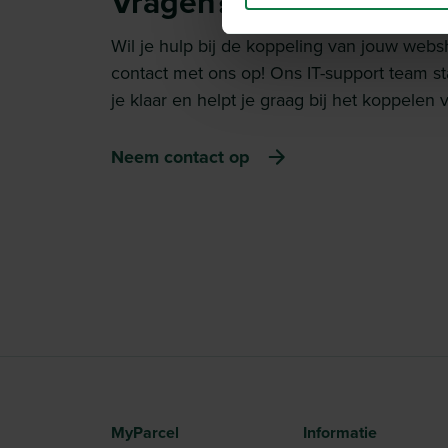
Vragen? We staan voor j
Wil je hulp bij de koppeling van jouw we
contact met ons op! Ons IT-support team s
je klaar en helpt je graag bij het koppele
Neem contact op
MyParcel
Informatie