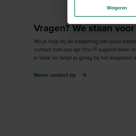
Weigeren
Vragen? We staan voor j
Wil je hulp bij de koppeling van jouw we
contact met ons op! Ons IT-support team s
je klaar en helpt je graag bij het koppele
Neem contact op