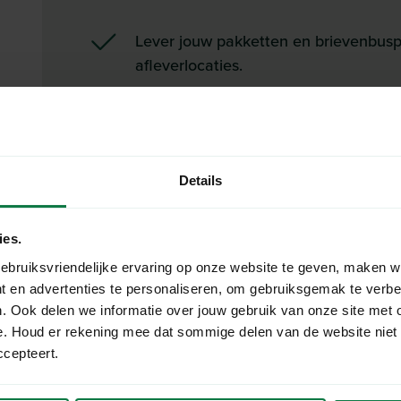
Lever jouw pakketten en brievenbuspa
afleverlocaties.
Creëer een Track & Trace mail en -pag
webshop.
Details
Houd controle over jouw eigen retou
retourservice.
ies.
ebruiksvriendelijke ervaring op onze website te geven, maken w
Betaal alleen voor wat je daadwerkeli
t en advertenties te personaliseren, om gebruiksgemak te verb
. Ook delen we informatie over jouw gebruik van onze site met 
e. Houd er rekening mee dat sommige delen van de website niet
ccepteert.