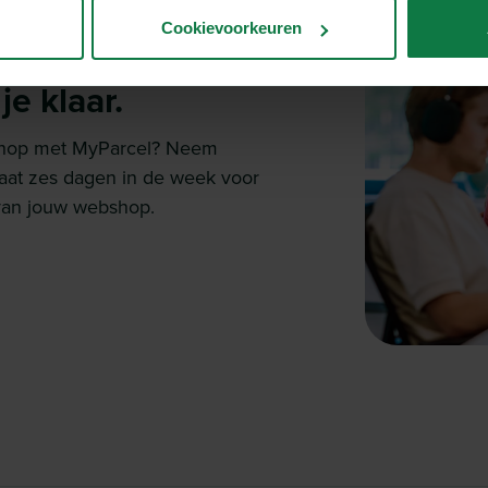
Cookievoorkeuren
e klaar.
bshop met MyParcel? Neem
taat zes dagen in de week voor
n van jouw webshop.