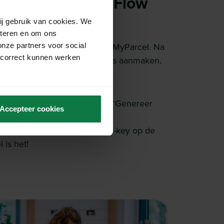
nden via ProductFlow
ij gebruik van cookies. We
eteren en om ons
onze partners voor social
unt in een paar stappen met MyParcel. Na
 correct kunnen werken
or al jouw orders verzendlabels aanmaken.
t.
Algemeen’. Klik vervolgens op ‘Genereer
Accepteer cookies
uctFlow admin en plak de API-key op de
 is het!