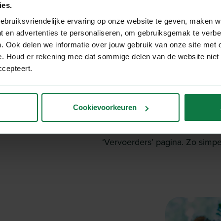
Start met verze
ies.
en MyParcel.
ebruiksvriendelijke ervaring op onze website te geven, maken w
t en advertenties te personaliseren, om gebruiksgemak te verb
. Ook delen we informatie over jouw gebruik van onze site met 
Koppel jouw ProductFlow acco
e. Houd er rekening mee dat sommige delen van de website niet
het koppelen kun je direct vo
ccepteert.
Login in jouw MyParcel accoun
Ga naar ‘Shopinstellingen’ > ‘
Cookievoorkeuren
API-key’ en kopieer de code.
Ga weer terug naar jouw Prod
‘Vervoerders’ pagina. Zo simpel