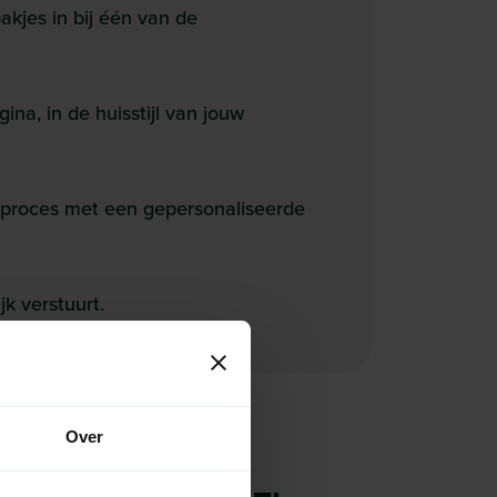
kjes in bij één van de
ina, in de huisstijl van jouw
rproces met een gepersonaliseerde
jk verstuurt.
Over