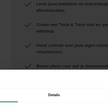
Lever jouw pakketten en brievenbuspa
afleverlocaties.
Creëer een Track & Trace mail en -pag
webshop.
Houd controle over jouw eigen retou
retourservice.
Betaal alleen voor wat je daadwerkeli
Details