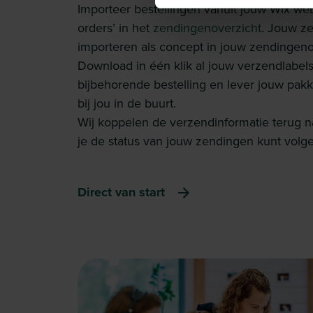
Importeer bestellingen vanuit jouw Wix we
orders’ in het
zendingenoverzicht
. Jouw z
importeren als concept in jouw
zendingeno
Download in één klik al jouw verzendlabels,
bijbehorende bestelling en lever jouw pakke
bij jou in de buurt.
Wij koppelen de verzendinformatie terug 
je de status van jouw zendingen kunt volge
Direct van start