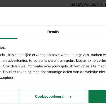
met MyParcel. Na he
orders verzendlabe
Login in jouw MyPa
Ga naar ‘Shopinstell
Details
koppelingen’ > ‘Wix
Selecteer jouw Wi
ies.
om de informatie va
ebruiksvriendelijke ervaring op onze website te geven, maken w
aan de slag!
t en advertenties te personaliseren, om gebruiksgemak te verb
. Ook delen we informatie over jouw gebruik van onze site met 
e. Houd er rekening mee dat sommige delen van de website niet
Nu koppelen
ccepteert.
Cookievoorkeuren