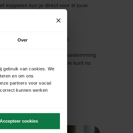
t koppelen kun je direct voor al jouw
ls aanmaken.
rcel account.
ingen’ > ‘Integratie’ > ‘Externe
Over
’ en klik op ‘koppelen’.
x webshop en geef MyParcel toestemming
n jouw account op te halen. Je kunt nu
ij gebruik van cookies. We
eteren en om ons
onze partners voor social
 correct kunnen werken
Accepteer cookies