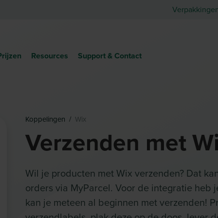
Verpakkinge
Prijzen
Resources
Support & Contact
Koppelingen
/
Wix
Verzenden met Wi
Wil je producten met Wix verzenden? Dat kan
orders via MyParcel. Voor de integratie heb 
kan je meteen al beginnen met verzenden! Pr
verzendlabels, plak deze op de doos, lever d