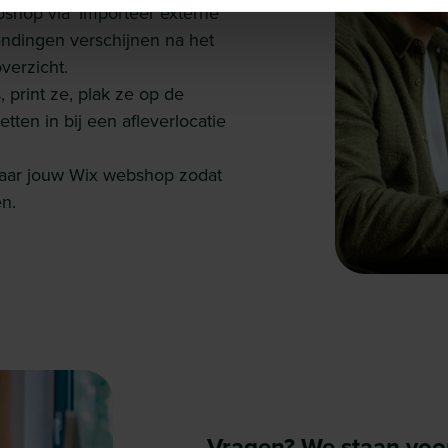
bshop via ‘Importeer externe
endingen verschijnen na het
verzicht
.
 print ze, plak ze op de
tten in bij een afleverlocatie
naar jouw Wix webshop zodat
n.
Vragen? We staan voor 