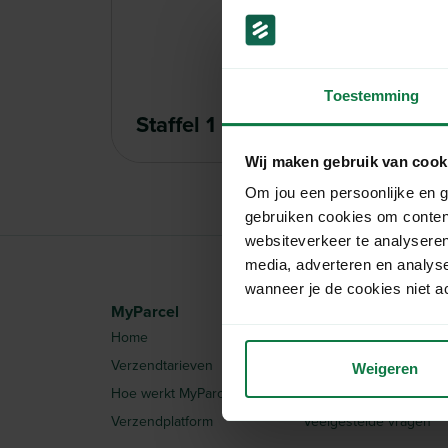
Toestemming
Staffel 1
Wij maken gebruik van cook
Om jou een persoonlijke en g
gebruiken cookies om conten
websiteverkeer te analyseren
media, adverteren en analys
wanneer je de cookies niet a
MyParcel
Informatie
Home
Integraties
Verzendtarieven
Artikelen
Weigeren
Hoe werkt MyParcel?
Offerte aanvraag
Verzendplatform
Veelgestelde vragen