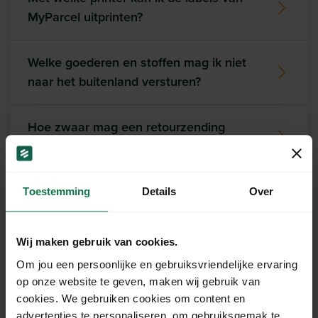
MyParcel uitprinten?
Welke goederen en stoffen mag ik niet
naar het buitenland versturen?
Hoe zwaar mag een retourzending
wegen?
Toestemming
Details
Over
Ons support team staat
Wij maken gebruik van cookies.
voor je klaar!
Om jou een persoonlijke en gebruiksvriendelijke ervaring
op onze website te geven, maken wij gebruik van
cookies. We gebruiken cookies om content en
Chat
advertenties te personaliseren, om gebruiksgemak te