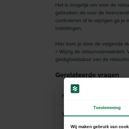
Het is mogelijk om voor de reto
gebruiken als voor de heenzend
controleren of te wijzigen ga je
instellingen.
Hier kom je door de volgende sta
> Wijzig de retourvoorwaarden. V
geldigheidsduur van de retourlink
Gerelateerde vragen
Hoe zwaar mag een pakket n
Toestemming
Wat is/doet MyParcel?
Wij maken gebruik van cook