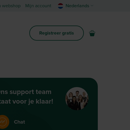
n webshop
Mijn account
Nederlands
Registreer gratis
ns support team
taat voor je klaar!
Chat