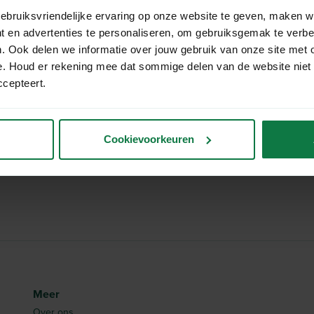
ending wegen?
ebruiksvriendelijke ervaring op onze website te geven, maken w
t en advertenties te personaliseren, om gebruiksgemak te verb
. Ook delen we informatie over jouw gebruik van onze site met 
yParcel zonder ondersteunde
e. Houd er rekening mee dat sommige delen van de website niet
ccepteert.
abels van MyParcel uitprinten?
Cookievoorkeuren
Meer
Over ons