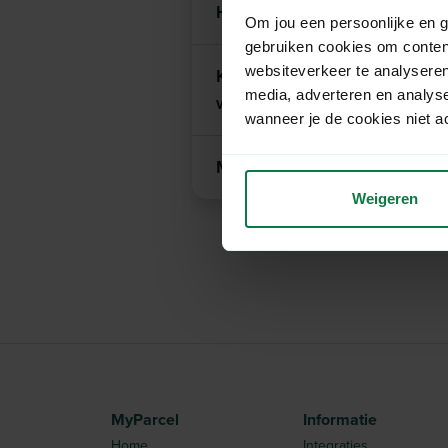
Hoe zwaar mag een retourz
Om jou een persoonlijke en g
gebruiken cookies om conten
websiteverkeer te analyseren
Kan ik gebruik maken van M
media, adverteren en analys
websoftware?
wanneer je de cookies niet a
Met welke printer kan ik de l
Weigeren
MyParcel
Informatie
Home
Integraties