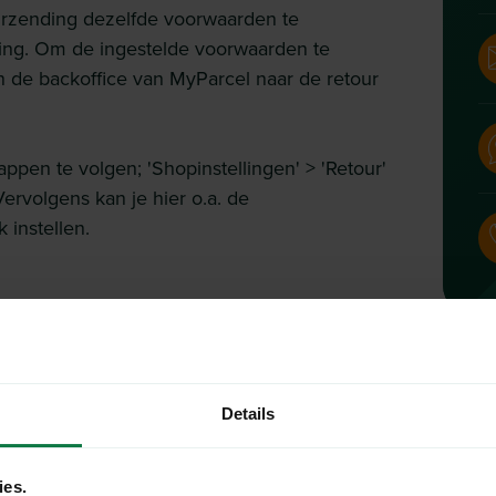
urzending dezelfde voorwaarden te
ing. Om de ingestelde voorwaarden te
 in de backoffice van MyParcel naar de retour
ppen te volgen; 'Shopinstellingen' > 'Retour'
ervolgens kan je hier o.a. de
 instellen.
aar het buitenland wegen?
Details
ies.