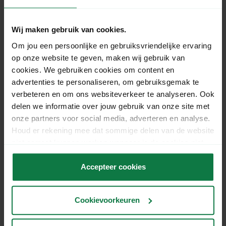
Wij maken gebruik van cookies.
Om jou een persoonlijke en gebruiksvriendelijke ervaring
op onze website te geven, maken wij gebruik van
cookies. We gebruiken cookies om content en
Witte stansdoos (A5)
advertenties te personaliseren, om gebruiksgemak te
verbeteren en om ons websiteverkeer te analyseren. Ook
Bespaar op inpakmateriaal
delen we informatie over jouw gebruik van onze site met
Snel verzendklaar
onze partners voor social media, adverteren en analyse.
Op voorraad
Houd er rekening mee dat sommige delen van de website
niet correct kunnen werken wanneer je de cookies niet
Per stuk vanaf
accepteert.
€ 0,21
Accepteer cookies
In onze verpakkingshop bieden we voordelige
Cookievoorkeuren
stansdozen aan. Een stansdoos is ideaal voor het
versturen van producten tot 10 kg en eenvoudig in