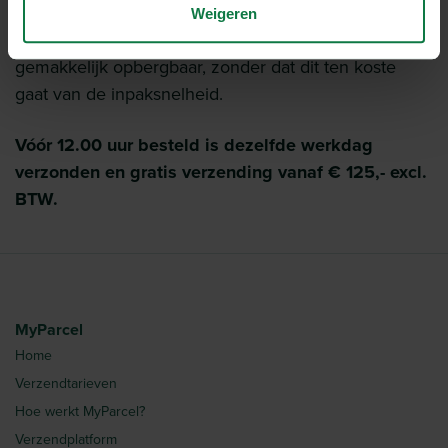
gebruik dankzij de handige sluitklep. De
Weigeren
verzenddozen zijn door de ongevouwen aanlevering
gemakkelijk opbergbaar, zonder dat dit ten koste
gaat van de inpaksnelheid.
Vóór 12.00 uur besteld is dezelfde werkdag
verzonden en gratis verzending vanaf € 125,- excl.
BTW.
MyParcel
Home
Verzendtarieven
Hoe werkt MyParcel?
Verzendplatform