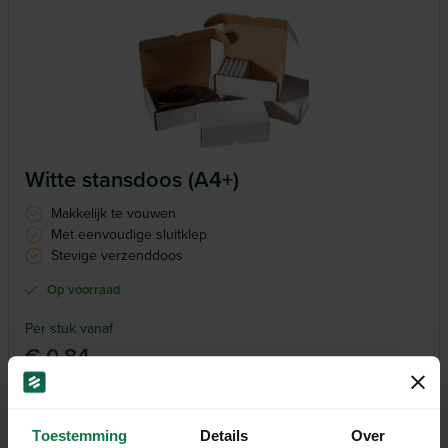
Witte stansdoos (A4+)
Makkelijk te vouwen
Met eenvoudige sluitklep
Stevige verzenddoos
Op voorraad
Per stuk vanaf
€ 0,84
Toestemming
Details
Over