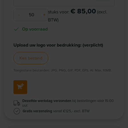
€ 85,00
stuks voor:
(excl.
-
+
BTW)
Op voorraad
Upload uw logo voor bedrukking:
(verplicht)
Kies bestand
Toegestane bestanden: JPG, PNG, GIF, PDF, EPS, AI. Max. 10MB.
Dezelfde werkdag verzonden
bij bestellingen vóór 15:00
uur.
Gratis verzending
vanaf €125,- excl. BTW