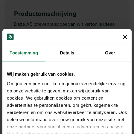
Productomschrijving
Deze A5 brievenbusdoos van wit karton is ideaal
voor het veilig verzenden van kleinere producten.
Dankzij het strakke en neutrale uiterlijk oogt je
zending direct professioneel. Wil je echt indruk
maken op je klant? Laat deze doos bedrukken met
Toestemming
Details
Over
je eigen logo of ontwerp en maak van elke
levering een merkbeleving.
Ben je op zoek naar een ander formaat of een
Wij maken gebruik van cookies.
andere kleur? Bekijk dan alle bedrukte
Om jou een persoonlijke en gebruiksvriendelijke ervaring
verpakkingen in onze categorie
bedrukte
op onze website te geven, maken wij gebruik van
verpakkingen
.
cookies. We gebruiken cookies om content en
advertenties te personaliseren, om gebruiksgemak te
Specificaties
verbeteren en om ons websiteverkeer te analyseren. Ook
delen we informatie over jouw gebruik van onze site met
onze partners voor social media, adverteren en analyse.
Lengte:
22 cm
Houd er rekening mee dat sommige delen van de website