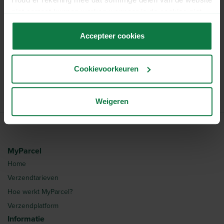
Breedte:
15.5 cm
niet correct kunnen werken wanneer je de cookies niet
Hoogte:
2.7 cm
accepteert.
Kleur:
Wit
Accepteer cookies
Verkoopeenheid:
Per bundel
Aantal stuks per bundel:
50
Cookievoorkeuren
Artikelnummer:
5600004
Weigeren
MyParcel
Home
Verzendtarieven
Hoe werkt MyParcel?
Verzendplatform
Informatie