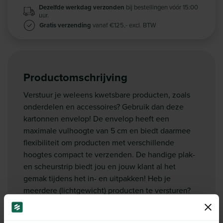
Dezelfde werkdag verzonden
bij bestellingen vóór 15:00
uur.
Gratis verzending
vanaf €125,- excl. BTW
Productomschrijving
Verstuur je weleens kwetsbare producten, zoals
onderdelen en accessoires? Gebruik dan deze
kartonnen envelop! De envelop heeft een
maximale vulhoogte van 5 cm en biedt daarmee
flexibiliteit om producten met verschillende
hoogtes compact te verzenden. De handige plak-
en scheurstrip biedt jou en jouw klant al het
gemak tijdens het in- en uitpakken! Heb je
meerdere (lichtgewicht) producten te versturen?
We bieden ook verschillende formaten
boekverpakkingen
of
brievenbusdoosjes
aan.