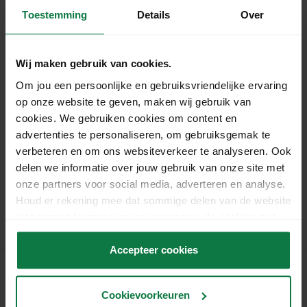
Toestemming
Details
Over
Specificaties
Wij maken gebruik van cookies.
Lengte:
25 cm
Breedte:
34 cm
Om jou een persoonlijke en gebruiksvriendelijke ervaring
op onze website te geven, maken wij gebruik van
Aantal stuks per
100 stuks
cookies. We gebruiken cookies om content en
bundel:
Bruin
advertenties te personaliseren, om gebruiksgemak te
Kleur:
E- golf (± 1,5 mm)
verbeteren en om ons websiteverkeer te analyseren. Ook
Kwaliteit:
Karton met plak en
delen we informatie over jouw gebruik van onze site met
Materiaal:
scheurstrip
onze partners voor social media, adverteren en analyse.
Artikelnummer:
1006505
Houd er rekening mee dat sommige delen van de website
niet correct kunnen werken wanneer je de cookies niet
accepteert.
Accepteer cookies
Cookievoorkeuren
MyParcel