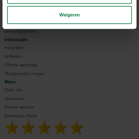
Home
Verzendtarieven
Weigeren
Hoe werkt MyParcel?
Verzendplatform
Informatie
Integraties
Artikelen
Offerte aanvraag
Veelgestelde vragen
Meer
Over ons
Vacatures
Partner worden
Developer Portal