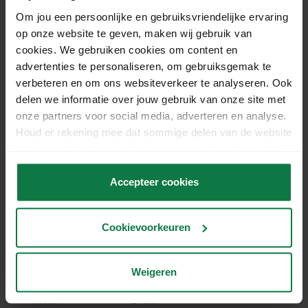
ook wel Do Good Bag, verpak je eenvoudig jouw
Om jou een persoonlijke en gebruiksvriendelijke ervaring
bestellingen en verstuur je ze zonder loze ruimte.
op onze website te geven, maken wij gebruik van
Daarnaast biedt de scheurstrip jouw klant gemak
cookies. We gebruiken cookies om content en
tijdens bij het uitpakken van zijn bestelling.
advertenties te personaliseren, om gebruiksgemak te
Verstuur je jouw producten liever in een
verbeteren en om ons websiteverkeer te analyseren. Ook
kartonnen grotere verpakking? Bekijk dan ook
delen we informatie over jouw gebruik van onze site met
onze
enkelgolf verzenddozen
of
onze partners voor social media, adverteren en analyse.
brievenbusdozen
.
Houd er rekening mee dat sommige delen van de website
niet correct kunnen werken wanneer je de cookies niet
Specificaties
accepteert.
Accepteer cookies
Lengte:
43 cm
Breedte:
32 cm
Cookievoorkeuren
Hoogte:
8 cm
Verkoopeenheid:
Per bundel van 100 stuks
Weigeren
Materiaal:
Gerecycled kraftpapier
Kleur:
Bruin