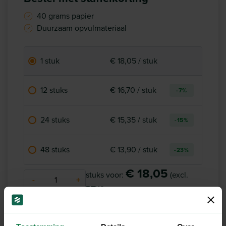
40 grams papier
Duurzaam opvulmateriaal
1 stuk
€ 18,05 / stuk
12 stuks
€ 16,70 / stuk
-7%
24 stuks
€ 15,35 / stuk
-15%
48 stuks
€ 13,90 / stuk
-23%
€ 18,05
stuks voor:
(excl.
-
+
BTW)
Op voorraad