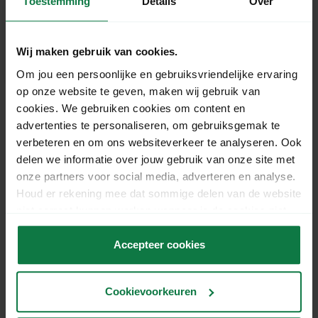
Toestemming
Details
Over
Dezelfde werkdag verzonden
bij bestellingen vóór 15:00
Wij maken gebruik van cookies.
uur.
Gratis verzending
vanaf €125,- excl. BTW
Om jou een persoonlijke en gebruiksvriendelijke ervaring
op onze website te geven, maken wij gebruik van
cookies. We gebruiken cookies om content en
advertenties te personaliseren, om gebruiksgemak te
Productomschrijving
verbeteren en om ons websiteverkeer te analyseren. Ook
delen we informatie over jouw gebruik van onze site met
Gebruik dit 40 grams kraftpapier als duurzaam
onze partners voor social media, adverteren en analyse.
opvulmateriaal bij voor versturen van jouw
Houd er rekening mee dat sommige delen van de website
producten. Naast opvulmateriaal kan je dit
niet correct kunnen werken wanneer je de cookies niet
kraftpapier ook gebruiken als inpakpapier voor
accepteert.
jouw producten. Gebruik je liever luchtkussenfolie
Accepteer cookies
om jouw producten tijdens het verzendproces te
beschermen? Bekijk dan
hier
de mogelijkheden!
Cookievoorkeuren
Specificaties