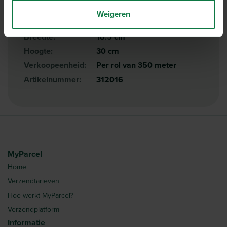
Weigeren
Lengte:
28.5 cm
Breedte:
18.5 cm
Hoogte:
30 cm
Verkoopeenheid:
Per rol van 350 meter
Artikelnummer:
312016
MyParcel
Home
Verzendtarieven
Hoe werkt MyParcel?
Verzendplatform
Informatie