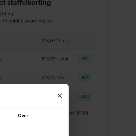
t staffelkorting
chting
te tot middelzware dozen
€ 3,67 / stuk
s
€ 3,39 / stuk
-8%
s
€ 3,12 / stuk
-15%
s
€ 2,48 / stuk
-32%
1 pallet
€ 132,00
+
stuks voor:
(excl. BTW)
Over
aad