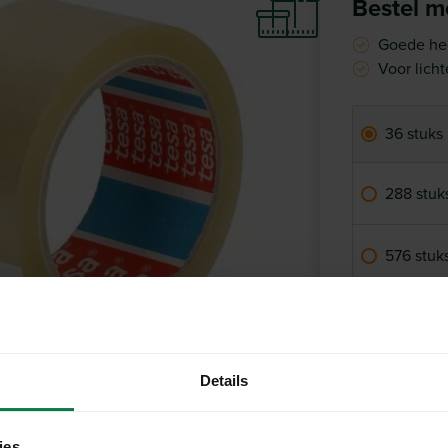
Bestel me
Goede he
Voor lich
36 stuks
288 stuk
576 stuk
1188 stuk
-
Details
Op voorr
ies.