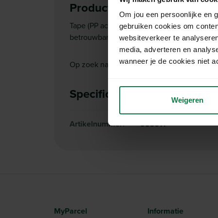
Productomschrijving
Om jou een persoonlijke en g
Tape (PP acryl), met afmetingen van 50mm 
gebruiken cookies om conten
betrouwbare verzegelingsoplossing voor a
websiteverkeer te analyseren
media, adverteren en analys
wanneer je de cookies niet a
Op zoek naar andere soorten tape? Bekijk 
Specificaties
Weigeren
Artikelnummer:
553611
MyParcel
Informatie