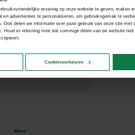
ebruiksvriendelijke ervaring op onze website te geven, maken w
In winkel
x 66m, biedt een sterke en
t en advertenties te personaliseren, om gebruiksgemak te verb
l uw verpakkingsbehoeften.
. Ook delen we informatie over jouw gebruik van onze site met 
Dezelfde 
e. Houd er rekening mee dat sommige delen van de website niet
Gratis ver
ccepteert.
deze dan
hier
!
Cookievoorkeuren
Meer