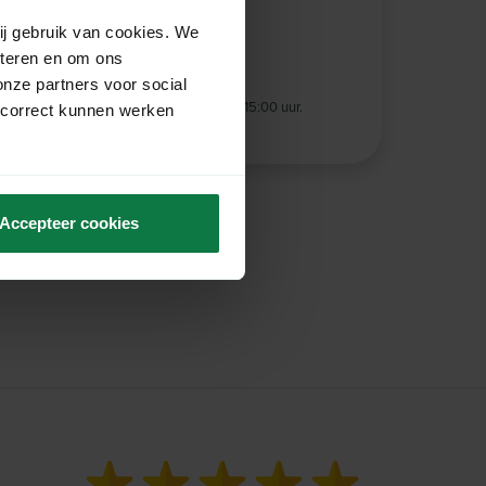
ij gebruik van cookies. We
wagen
eteren en om ons
onze partners voor social
werkdag verzonden
bij bestellingen vóór 15:00 uur.
 correct kunnen werken
zending
vanaf €125,- excl. BTW
Accepteer cookies