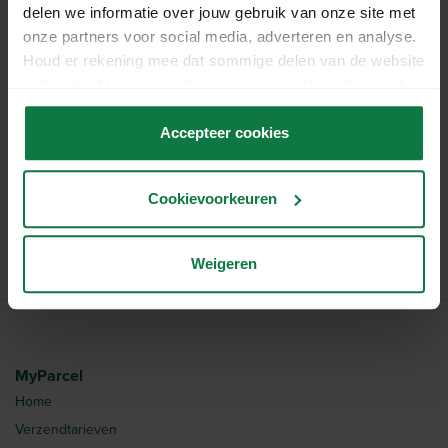
Bekijk
hier
alle vakverdelingen en
delen we informatie over jouw gebruik van onze site met
flesverpakkingen.
onze partners voor social media, adverteren en analyse.
Houd er rekening mee dat sommige delen van de website
Specificaties
niet correct kunnen werken wanneer je de cookies niet
accepteert.
Accepteer cookies
Lengte:
28.5 cm
Breedte:
18.8 cm
Cookievoorkeuren
Hoogte:
36.0 cm
Artikelnummer:
1005002
Weigeren
MyParcel
Home
Verzendtarieven