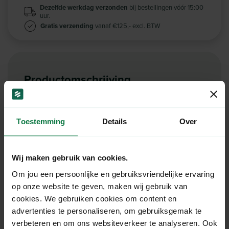
Dezelfde werkdag verzonden
bij bestellingen vóór 15:00
uur.
Gratis verzending
vanaf €125,- excl. BTW
Productomschrijving
Verpak je favoriete flessen in stijl en bescherm ze
onderweg met onze doos voor 6 flessen, met
afmetingen van 285x188x360mm. Deze doos
Toestemming
Details
Over
biedt voldoende ruimte en stevigheid om je
flessen veilig te houden tijdens transport of
Wij maken gebruik van cookies.
opslag.
Om jou een persoonlijke en gebruiksvriendelijke ervaring
Wil je meer of minder flessen versturen? Geen
op onze website te geven, maken wij gebruik van
probleem! We bieden meerdere verpakkingen aan
cookies. We gebruiken cookies om content en
voor 1, 2, 3, 9 of 12 flessen.
advertenties te personaliseren, om gebruiksgemak te
verbeteren en om ons websiteverkeer te analyseren. Ook