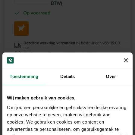
BTW)
Op voorraad
Dezelfde werkdag verzonden
bij bestellingen vóór 15:00
uur.
Gratis verzending
vanaf €125,- excl. BTW
Toestemming
Details
Over
Productomschrijving
Onze Doos met afmetingen van 570 x 380 x 270
Wij maken gebruik van cookies.
mm, vervaardigd uit stevig dubbelgolfkarton, biedt
Om jou een persoonlijke en gebruiksvriendelijke ervaring
een betrouwbare en duurzame
op onze website te geven, maken wij gebruik van
verpakkingsoplossing voor diverse doeleinden.
cookies. We gebruiken cookies om content en
Deze doos is ideaal voor het veilig verzenden,
advertenties te personaliseren, om gebruiksgemak te
opslaan en organiseren van uw producten, waarbij