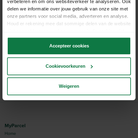
verbeteren en om ons websiteverkeer te analyseren. Ook
maximale bescherming wordt geboden.
delen we informatie over jouw gebruik van onze site met
onze partners voor social media, adverteren en analyse.
Bekijk
hier
alle verzenddozen.
Houd er rekening mee dat sommige delen van de website
niet correct kunnen werken wanneer je de cookies niet
Specificaties
accepteert.
Accepteer cookies
Lengte:
57 cm
Breedte:
38 cm
Cookievoorkeuren
Hoogte:
27 cm
Artikelnummer:
1025480
Weigeren
MyParcel
Home