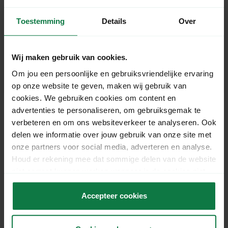
BTW)
Op voorraad
Toestemming
Details
Over
Wij maken gebruik van cookies.
Dezelfde werkdag verzonden
bij bestellingen vóór 15:00
Om jou een persoonlijke en gebruiksvriendelijke ervaring
uur.
op onze website te geven, maken wij gebruik van
Gratis verzending
vanaf €125,- excl. BTW
cookies. We gebruiken cookies om content en
advertenties te personaliseren, om gebruiksgemak te
verbeteren en om ons websiteverkeer te analyseren. Ook
delen we informatie over jouw gebruik van onze site met
Productomschrijving
onze partners voor social media, adverteren en analyse.
Houd er rekening mee dat sommige delen van de website
Deze verzenddoos van enkelgolf karton (39,4 ×
niet correct kunnen werken wanneer je de cookies niet
29,4 × 28,8 cm) is geschikt voor het veilig
accepteert.
verzenden van middelgrote producten. De
Accepteer cookies
enkelgolf constructie biedt betrouwbare
bescherming tijdens transport en is ideaal voor
webshops en magazijngebruik. De doos is