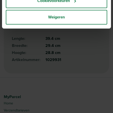
Cookievoorkeuren
eenvoudig op te zetten en efficiënt te sluiten met
verpakkingstape.
Weigeren
Specificaties
Lengte:
39.4 cm
Breedte:
29.4 cm
Hoogte:
28.8 cm
Artikelnummer:
1029931
MyParcel
Home
Verzendtarieven