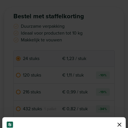
Bestel met staffelkorting
Duurzame verpakking
Ideaal voor producten tot 10 kg
Makkelijk te vouwen
24 stuks
€ 1,23 / stuk
120 stuks
€ 1,11 / stuk
-10%
216 stuks
€ 0,99 / stuk
-19%
432 stuks
€ 0,82 / stuk
1 pallet
-34%
€ 29,55
stuks voor:
(excl.
-
+