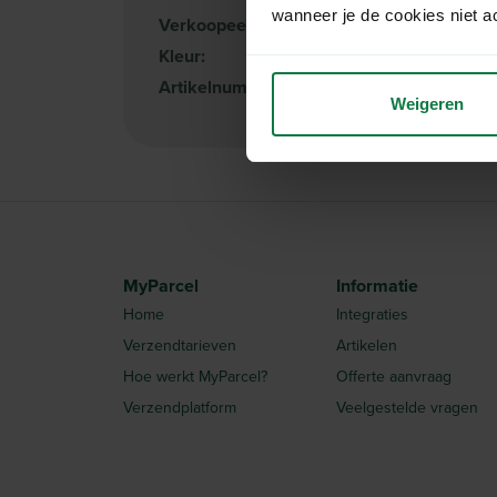
wanneer je de cookies niet a
Verkoopeenheid:
Per bundel van 24 
Kleur:
Bruin
Artikelnummer:
1029922
Weigeren
MyParcel
Informatie
Home
Integraties
Verzendtarieven
Artikelen
Hoe werkt MyParcel?
Offerte aanvraag
Verzendplatform
Veelgestelde vragen