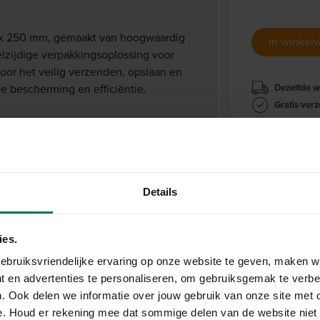
 x 250 mm, gemaakt van hoogwaardig
In winkel
lzijdige verpakkingsoplossing voor
oor het veilig verzenden, opslaan en
 bescherming en efficiëntie.
Dezelfde 
Gratis ver
Details
ies.
ebruiksvriendelijke ervaring op onze website te geven, maken w
t en advertenties te personaliseren, om gebruiksgemak te verb
. Ook delen we informatie over jouw gebruik van onze site met 
e. Houd er rekening mee dat sommige delen van de website niet