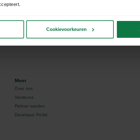
ccepteert.
stuks
Cookievoorkeuren
Meer
Over ons
Vacatures
Partner worden
Developer Portal