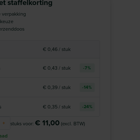
t staffelkorting
 verpakking
 keuze
verzenddoos
€ 0,46 / stuk
s
€ 0,43 / stuk
-7%
€ 0,39 / stuk
-14%
s
€ 0,35 / stuk
-24%
€ 11,00
+
stuks voor:
(excl. BTW)
aad