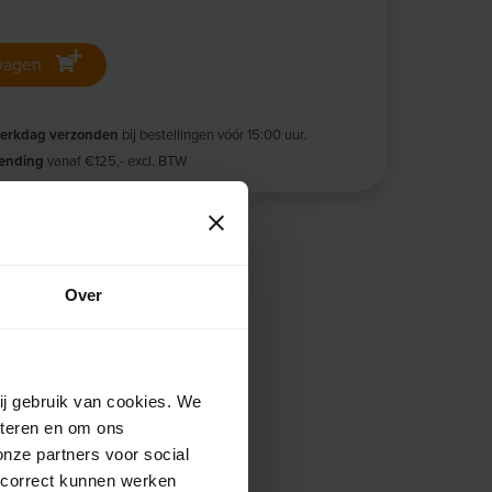
wagen
werkdag verzonden
bij bestellingen vóór 15:00 uur.
zending
vanaf €125,- excl. BTW
Over
ij gebruik van cookies. We
eteren en om ons
onze partners voor social
 correct kunnen werken