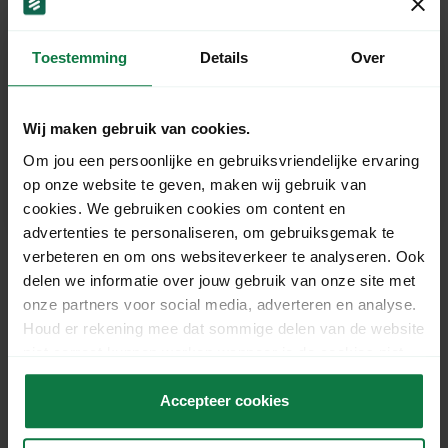
€ 7,00
stuks voor:
(excl.
-
+
BTW)
Toestemming
Details
Over
Op voorraad
Wij maken gebruik van cookies.
Om jou een persoonlijke en gebruiksvriendelijke ervaring
Dezelfde werkdag verzonden
bij bestellingen vóór 15:00
op onze website te geven, maken wij gebruik van
uur.
cookies. We gebruiken cookies om content en
Gratis verzending
vanaf €125,- excl. BTW
advertenties te personaliseren, om gebruiksgemak te
verbeteren en om ons websiteverkeer te analyseren. Ook
delen we informatie over jouw gebruik van onze site met
onze partners voor social media, adverteren en analyse.
Productomschrijving
Houd er rekening mee dat sommige delen van de website
Onze witte verzenddoos met afmetingen van 160
niet correct kunnen werken wanneer je de cookies niet
x 130 x 70 mm, voorzien van een handige plak- en
accepteert.
tearstrip, biedt een efficiënte en betrouwbare
Accepteer cookies
verpakkingsoplossing voor diverse producten.
Deze doos combineert gebruiksgemak met een