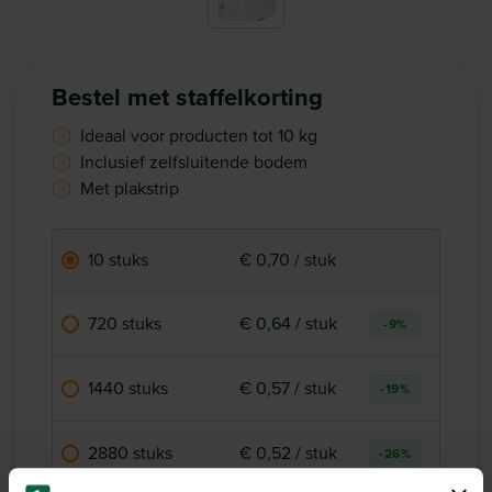
Bestel met staffelkorting
Ideaal voor producten tot 10 kg
Inclusief zelfsluitende bodem
Met plakstrip
10 stuks
€ 0,70 / stuk
720 stuks
€ 0,64 / stuk
-9%
1440 stuks
€ 0,57 / stuk
-19%
2880 stuks
€ 0,52 / stuk
-26%