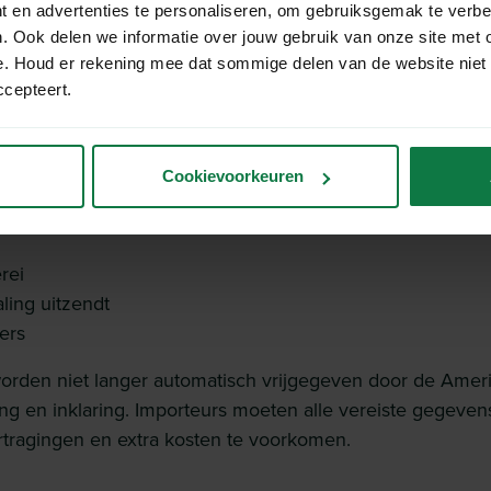
herpte regelgeving vanuit de VS. Dit betekent:
t en advertenties te personaliseren, om gebruiksgemak te verb
. Ook delen we informatie over jouw gebruik van onze site met 
e. Houd er rekening mee dat sommige delen van de website niet
t verplicht
: Sinds 29 augustus 2025 moet het land van
ccepteert.
factuur staan bij álle zendingen naar de VS.
verplicht
: Sinds 9 juli 2025 geldt dat alle producten die
ministration) vallen, ongeacht waarde of hoeveelheid, 
Cookievoorkeuren
dt o.a. voor:
rei
aling uitzendt
ers
orden niet langer automatisch vrijgegeven door de Ame
g en inklaring. Importeurs moeten alle vereiste gegeven
tragingen en extra kosten te voorkomen.