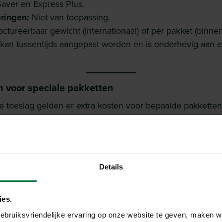
Saver en Express Plus.
ringen:
Niet van toepassing.
actureerbaar gewicht (internationaal) of per pakket (binnen
g kan tussentijds aangepast worden en is onderhevig aan 
n voor speciale pakketten
 toeslag gelden er extra kosten voor bepaalde pakketten
 pakketten die extra afhandeling vereisen.
g voor pakketten boven de maximumlimieten.
andstoftoeslag.
Details
garantie
voor zendingen die extra afhandeling vereisen.
ies.
vingsvereisten voor Amerikaanse import
ebruiksvriendelijke ervaring op onze website te geven, maken w