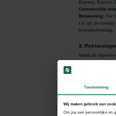
Express, Express 
Commerciële leve
Berekening:
Per f
Let op: de toesla
brandstoftoeslag.
2. Piektoeslage
Naast de algemene
Grote pakketten en
Verhoogde toesla
Onderhevig aan br
Toestemming
Geen
geld-terug-
Wij maken gebruik van cook
3. Nieuwe nale
Om jou een persoonlijke en g