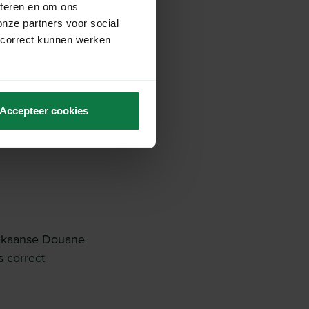
eteren en om ons
onze partners voor social
 correct kunnen werken
 oorsprong (COO)
 onder de
FDA
moeten worden
Accepteer cookies
rikaanse Douane
s correct