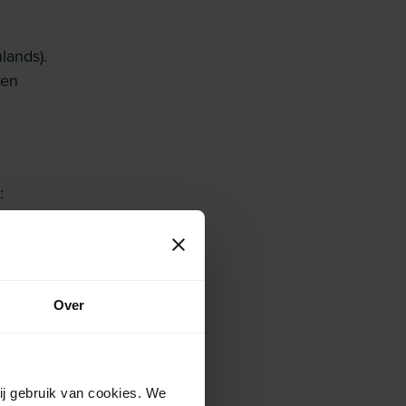
lands).
een
:
Over
ij gebruik van cookies. We