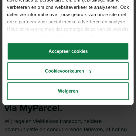
verbeteren en om ons websiteverkeer te analyseren. Ook
delen we informatie over jouw gebruik van onze site met
onze partners voor social media, adverteren en analyse.
Houd er rekening mee dat sommige delen van de website
Overige bestemmingen
niet correct kunnen werken wanneer je de cookies niet
accepteert.
Accepteer cookies
Cookievoorkeuren
Wereldwijd goederen
Weigeren
importeren en exporteren
via MyParcel.
Wij regelen vlekkeloos transport, heldere
communicatie en concurrerende tarieven, of het nu