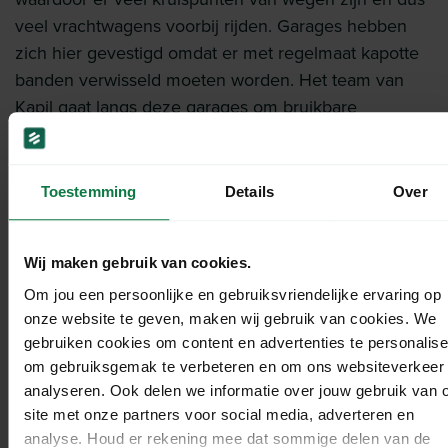
veel vrachtwagens voorbij rijden. Garages hebben
zich hier gevestigd omdat er met regelmaat kapotte
banden verwisseld moeten worden. Het team van
Kapil gaat langs deze garages om bruikbare
binnenbanden te vinden en in te kopen. De
binnenbanden worden vervolgens naar de
werkplaats gebracht. Met een spons, water en zeep
Toestemming
Details
Over
worden de banden gereinigd en gedroogd, om het
daarna als materiaal voor de tassen te kunnen
Wij maken gebruik van cookies.
gebruiken. Vervolgens worden de banden op maat
geknipt aan de hand van een mal. Elke tas heeft een
Om jou een persoonlijke en gebruiksvriendelijke ervaring op
onze website te geven, maken wij gebruik van cookies. We
eigen design en dus ook een eigen mal. Het
gebruiken cookies om content en advertenties te personalise
materiaal wordt dan geperst en geëgaliseerd, zodat
om gebruiksgemak te verbeteren en om ons websiteverkeer 
de tas onder de naaimachine in elkaar kan worden
analyseren. Ook delen we informatie over jouw gebruik van 
gezet. De ritsen worden erin gezet en ook de labels
site met onze partners voor social media, adverteren en
eraan gemaakt. Dit hele proces gebeurt handmatig
analyse. Houd er rekening mee dat sommige delen van de