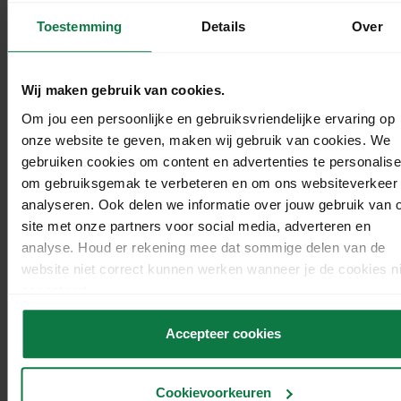
weten te trekken. Bestaande klanten, die al online
Toestemming
Details
Over
kopen, gaan vaker producten via online platformen
kopen. Ook offline klanten zullen steeds vaker hun
weg naar de online platformen vinden. Met name
Wij maken gebruik van cookies.
wanneer ze daar producten goedkoper en met
Om jou een persoonlijke en gebruiksvriendelijke ervaring op
dezelfde of hogere kwaliteit kunnen kopen. De totale
onze website te geven, maken wij gebruik van cookies. We
e-commerce marktvraag neemt hierdoor toe en de
gebruiken cookies om content en advertenties te personalise
online platformen winnen steeds meer marktaandeel.
om gebruiksgemak te verbeteren en om ons websiteverkeer 
Ondanks de toename van de totale marktvraag,
analyseren. Ook delen we informatie over jouw gebruik van 
verwacht ik dat dit ten koste zal gaan van het
site met onze partners voor social media, adverteren en
analyse. Houd er rekening mee dat sommige delen van de
marktaandeel van bestaande spelers.”
website niet correct kunnen werken wanneer je de cookies ni
accepteert.
Accepteer cookies
‘De totale e-commerce
Cookievoorkeuren