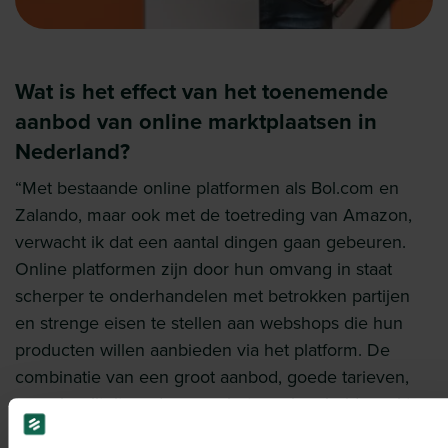
Wat is het effect van het toenemende
aanbod van online marktplaatsen in
Nederland?
“Met bestaande online platformen als Bol.com en
Zalando, maar ook met de toetreding van Amazon,
verwacht ik dat een aantal dingen gaan gebeuren.
Online platformen zijn door hun omvang in staat
scherper te onderhandelen met betrokken partijen
en strenge eisen te stellen aan webshops die hun
producten willen aanbieden via het platform. De
combinatie van een groot aanbod, goede tarieven,
hoge kwaliteit en daarmee betrouwbaarheid maakt
dat platformen de vraag steeds meer naar zich toe