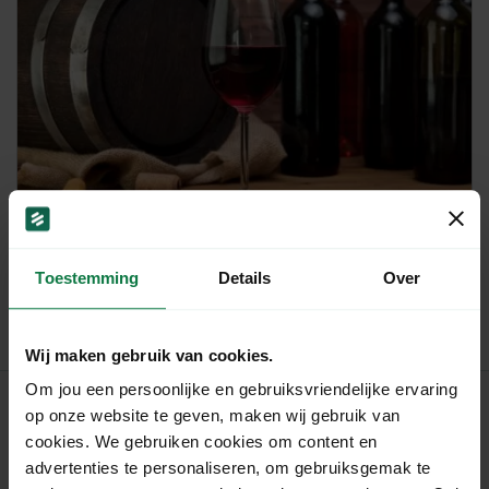
Artikel
Het versturen van alcoholhoudende dranken
Toestemming
Details
Over
in binnen- en buitenland.
Wij maken gebruik van cookies.
Om jou een persoonlijke en gebruiksvriendelijke ervaring
op onze website te geven, maken wij gebruik van
cookies. We gebruiken cookies om content en
MyParcel
advertenties te personaliseren, om gebruiksgemak te
Home