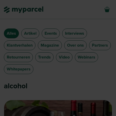
Alles
Artikel
Events
Interviews
Klantverhalen
Magazine
Over ons
Partners
Retourneren
Trends
Video
Webinars
Whitepapers
alcohol