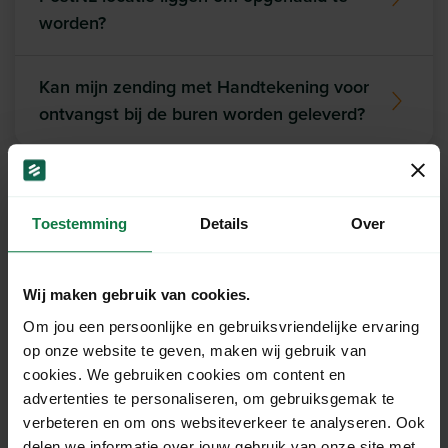
worden?
Kan mijn zending met Handtekening voor
ontvangst bij de buren worden geleverd?
Toestemming
Details
Over
Ons support team staat
voor je klaar!
Wij maken gebruik van cookies.
Om jou een persoonlijke en gebruiksvriendelijke ervaring
Chat
op onze website te geven, maken wij gebruik van
cookies. We gebruiken cookies om content en
advertenties te personaliseren, om gebruiksgemak te
verbeteren en om ons websiteverkeer te analyseren. Ook
Mail
delen we informatie over jouw gebruik van onze site met